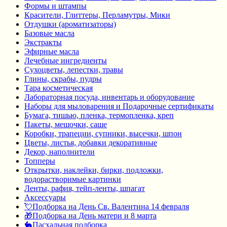
Формы и штампы
Красители, Глиттеры, Перламутры, Мики
Отдушки (ароматизаторы)
Базовые масла
Экстракты
Эфирные масла
Лечебные ингредиенты
Сухоцветы, лепестки, травы
Глины, скрабы, пудры
Тара косметическая
Лабораторная посуда, инвентарь и оборудование
Наборы для мыловарения и Подарочные сертификаты
Бумага, тишью, пленка, термопленка, креп
Пакеты, мешочки, саше
Коробки, трапеции, супники, высечки, шпон
Цветы, листья, добавки декоративные
Декор, наполнители
Топперы
Открытки, наклейки, бирки, подложки,
водорастворимые картинки
Ленты, рафия, тейп-ленты, шпагат
Аксессуары
💘Подборка на День Св. Валентина 14 февраля
🎁Подборка на День матери и 8 марта
🐇Пасхальная подборка