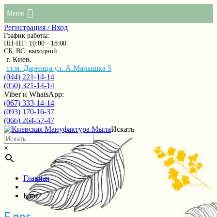
Меню
Регистрация / Вход
График работы:
ПН-ПТ: 10:00 - 18:00
СБ, ВС: выходной
г. Киев.
ст.м. Дарница ул. А.Малышка 5
(044) 221-14-14
(050) 321-14-14
Viber и WhatsApp:
(067) 333-14-14
(093) 170-16-37
(066) 264-57-47
Искать
×
Главная
Блог