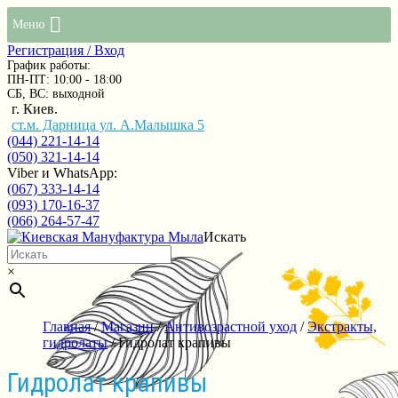
Меню
Регистрация / Вход
График работы:
ПН-ПТ: 10:00 - 18:00
СБ, ВС: выходной
г. Киев.
ст.м. Дарница ул. А.Малышка 5
(044) 221-14-14
(050) 321-14-14
Viber и WhatsApp:
(067) 333-14-14
(093) 170-16-37
(066) 264-57-47
Искать
×
Главная
/
Магазин
/
Антивозрастной уход
/
Экстракты,
гидролаты
/ Гидролат крапивы
Гидролат крапивы