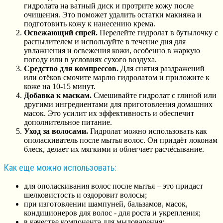
гидролата на ватный диск и протрите кожу после
очищения. Это поможет удалить остатки макияжа и
подготовить кожу к нанесению крема.
Освежающий спрей.
Перелейте гидролат в бутылочку с
распылителем и используйте в течение дня для
увлажнения и освежения кожи, особенно в жаркую
погоду или в условиях сухого воздуха.
Средство для компрессов.
Для снятия раздражений
или отёков смочите марлю гидролатом и приложите к
коже на 10-15 минут.
Добавка к маскам.
Смешивайте гидролат с глиной или
другими ингредиентами для приготовления домашних
масок. Это усилит их эффективность и обеспечит
дополнительное питание.
Уход за волосами.
Гидролат можно использовать как
ополаскиватель после мытья волос. Он придаёт локонам
блеск, делает их мягкими и облегчает расчёсывание.
Как еще можно использовать:
для ополаскивания волос после мытья – это придаст
шелковистость и оздоровит волосы;
при изготовлении шампуней, бальзамов, масок,
кондиционеров для волос - для роста и укрепления;
в качестве компонента для мыловарения;