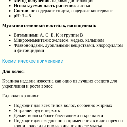
Метод получения
: паровая дистилляция
Используемая часть растения
: листья
Состав
: не содержит спирта, содержит консервант
рН
: 3 – 5
Мультивитаминный коктейль, насыщенный:
Витаминами A, C, E, K и группы B
Микроэлементами: железом, медью, кальцием
Флавоноидами, дубильными веществами, хлорофиллом
и фитонцидами
Косметическое применение
Для волос:
Крапива издавна известна как одно из лучших средств для
укрепления и роста волос.
Гидролат крапивы:
Подходит для всех типов волос, особенно жирных
Устраняет зуд и перхоть
Делает волосы более блестящими и крепкими
Подходит для ежедневного применения в виде спрея на
корни волос или ополаскивания после мытья