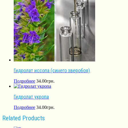
Гидролат иссопа (синего зверобоя)
Подробнее
34.00
грн.
Гидролат укропа
Подробнее
34.00
грн.
Related Products