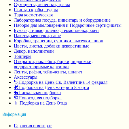
Сухоцветы, лепестки, травы
Глины, скрабы, пудры
Тара косметическая
Лабораторная посуда, инвентарь и оборудование
Наборы для мыловарения и Подарочные сертификаты
Бумага, тишью, пленка, термопленка, креп
Пакеты, мешочки, саше
Коробки, трапеции, супники, высечки, шпон
Цветы, листья, добавки декоративные
Декор, наполнители
Топперы
Открытки, наклейки, бирки, подложки,
водорастворимые картинки
Ленты, рафия, тейп-ленты, шпагат
Аксессуары
💘Подборка на День Св. Валентина 14 февраля
🎁Подборка на День матери и 8 марта
🐇Пасхальная подборка
🎅Новогодняя подборка
👨 Подборка на День Отца
Информация
Гарантия и возврат