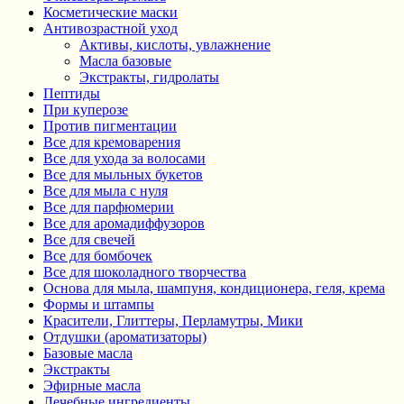
Косметические маски
Антивозрастной уход
Активы, кислоты, увлажнение
Масла базовые
Экстракты, гидролаты
Пептиды
При куперозе
Против пигментации
Все для кремоварения
Все для ухода за волосами
Все для мыльных букетов
Все для мыла с нуля
Все для парфюмерии
Все для аромадиффузоров
Все для свечей
Все для бомбочек
Все для шоколадного творчества
Основа для мыла, шампуня, кондиционера, геля, крема
Формы и штампы
Красители, Глиттеры, Перламутры, Мики
Отдушки (ароматизаторы)
Базовые масла
Экстракты
Эфирные масла
Лечебные ингредиенты