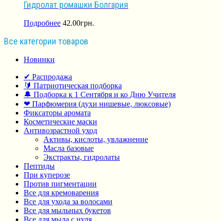
Гидролат ромашки Болгария
Подробнее
42.00
грн.
Все категории товаров
Новинки
✔ Распродажа
🔰 Патриотическая подборка
🔔 Подборка к 1 Сентября и ко Дню Учителя
❤ Парфюмерия (духи нишевые, люксовые)
Фиксаторы аромата
Косметические маски
Антивозрастной уход
Активы, кислоты, увлажнение
Масла базовые
Экстракты, гидролаты
Пептиды
При куперозе
Против пигментации
Все для кремоварения
Все для ухода за волосами
Все для мыльных букетов
Все для мыла с нуля