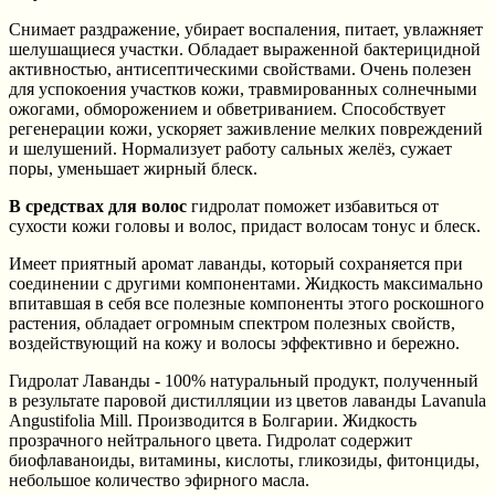
Снимает раздражение, убирает воспаления, питает, увлажняет
шелушащиеся участки. Обладает выраженной бактерицидной
активностью, антисептическими свойствами. Очень полезен
для успокоения участков кожи, травмированных солнечными
ожогами, обморожением и обветриванием. Способствует
регенерации кожи, ускоряет заживление мелких повреждений
и шелушений. Нормализует работу сальных желёз, сужает
поры, уменьшает жирный блеск.
В средствах для волос
гидролат поможет избавиться от
сухости кожи головы и волос, придаст волосам тонус и блеск.
Имеет приятный аромат лаванды, который сохраняется при
соединении с другими компонентами. Жидкость максимально
впитавшая в себя все полезные компоненты этого роскошного
растения, обладает огромным спектром полезных свойств,
воздействующий на кожу и волосы эффективно и бережно.
Гидролат Лаванды - 100% натуральный продукт, полученный
в результате паровой дистилляции из цветов лаванды Lavanula
Angustifolia Mill. Производится в Болгарии. Жидкость
прозрачного нейтрального цвета. Гидролат содержит
биофлаваноиды, витамины, кислоты, гликозиды, фитонциды,
небольшое количество эфирного масла.