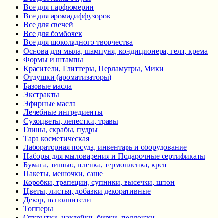
Все для парфюмерии
Все для аромадиффузоров
Все для свечей
Все для бомбочек
Все для шоколадного творчества
Основа для мыла, шампуня, кондиционера, геля, крема
Формы и штампы
Красители, Глиттеры, Перламутры, Мики
Отдушки (ароматизаторы)
Базовые масла
Экстракты
Эфирные масла
Лечебные ингредиенты
Сухоцветы, лепестки, травы
Глины, скрабы, пудры
Тара косметическая
Лабораторная посуда, инвентарь и оборудование
Наборы для мыловарения и Подарочные сертификаты
Бумага, тишью, пленка, термопленка, креп
Пакеты, мешочки, саше
Коробки, трапеции, супники, высечки, шпон
Цветы, листья, добавки декоративные
Декор, наполнители
Топперы
Открытки, наклейки, бирки, подложки,