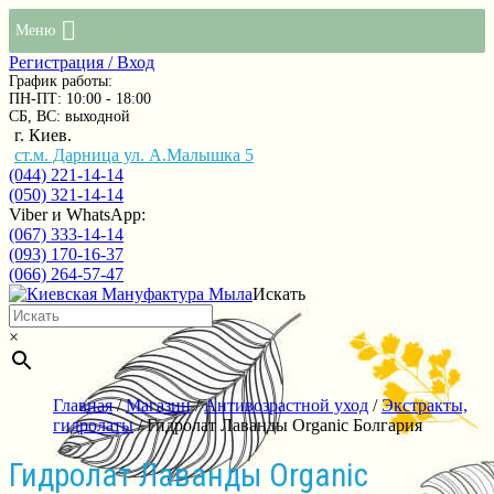
Меню
Регистрация / Вход
График работы:
ПН-ПТ: 10:00 - 18:00
СБ, ВС: выходной
г. Киев.
ст.м. Дарница ул. А.Малышка 5
(044) 221-14-14
(050) 321-14-14
Viber и WhatsApp:
(067) 333-14-14
(093) 170-16-37
(066) 264-57-47
Искать
×
Главная
/
Магазин
/
Антивозрастной уход
/
Экстракты,
гидролаты
/ Гидролат Лаванды Organic Болгария
Гидролат Лаванды Organic