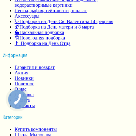
водорастворимые картинки
Ленты, рафия, тейп-ленты, шпагат
Аксессуары
💘Подборка на День Св. Валентина 14 февраля
🎁Подборка на День матери и 8 марта
🐇Пасхальная подборка
🎅Новогодняя подборка
👨 Подборка на День Отца
Информация
Гарантия и возврат
Акция
Новинки
Полезное
О нас
Доставка
Оплата
Контакты
Категории
Купить компоненты
Школа Мыловара