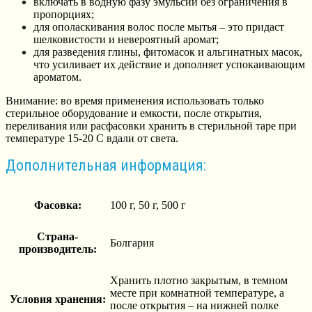
включать в водную фазу эмульсий без ограничения в
пропорциях;
для ополаскивания волос после мытья – это придаст
шелковистости и невероятный аромат;
для разведения глины, фитомасок и альгинатных масок,
что усиливает их действие и дополняет успокаивающим
ароматом.
Внимание: во время применения использовать только
стерильное оборудование и емкости, после открытия,
переливания или расфасовки хранить в стерильной таре при
температуре 15-20 С вдали от света.
Дополнительная информация:
Фасовка:
100 г, 50 г, 500 г
Страна-
Болгария
производитель:
Хранить плотно закрытым, в темном
месте при комнатной температуре, а
Условия хранения:
после открытия – на нижней полке