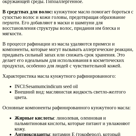
окружающей среды. Гипоаллергенное.
В средствах для волос:
кунжутное масло помогает бороться с
сухостью волос и кожи головы, предотвращая образование
перхоти. Его добавляют в маски и шампуни для
восстановления структуры волос, придания им блеска и
мягкости.
В процессе рафинации из масла удаляются примеси и
компоненты, которые могут вызывать аллергические реакции,
придавать сильный запах или снижать срок хранения. Это
делает его идеальным для использования в косметических
продуктах, особенно для людей с чувствительной кожей.
Характеристика масла кунжутного рафинированного:
INCI:Sesamumcindicum seed oil
Внешний вид: маслянистая жидкость светло-желтого
цвета.
Основные компоненты рафинированного кунжутного масла:
Жирные кислоты
: линолевая, олеиновая и
пальмитиновая кислоты, которые питают и увлажняют
кожу.
Антиоксиданты
: витамин Е (токоферол), который