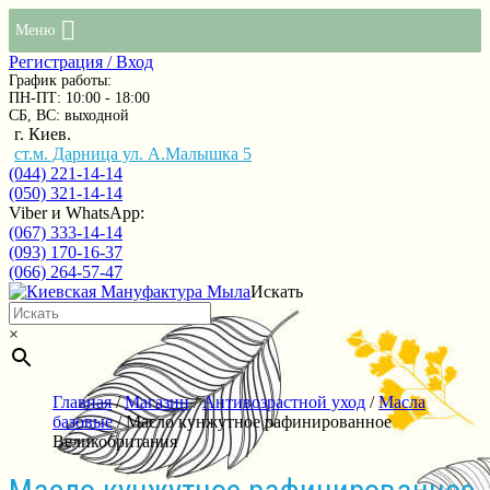
Меню
Регистрация / Вход
График работы:
ПН-ПТ: 10:00 - 18:00
СБ, ВС: выходной
г. Киев.
ст.м. Дарница ул. А.Малышка 5
(044) 221-14-14
(050) 321-14-14
Viber и WhatsApp:
(067) 333-14-14
(093) 170-16-37
(066) 264-57-47
Искать
×
Главная
/
Магазин
/
Антивозрастной уход
/
Масла
базовые
/ Масло кунжутное рафинированное
Великобритания