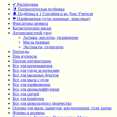
✔ Распродажа
🔰 Патриотическая подборка
🔔 Подборка к 1 Сентября и ко Дню Учителя
❤ Парфюмерия (духи нишевые, люксовые)
Фиксаторы аромата
Косметические маски
Антивозрастной уход
Активы, кислоты, увлажнение
Масла базовые
Экстракты, гидролаты
Пептиды
При куперозе
Против пигментации
Все для кремоварения
Все для ухода за волосами
Все для мыльных букетов
Все для мыла с нуля
Все для парфюмерии
Все для аромадиффузоров
Все для свечей
Все для бомбочек
Все для шоколадного творчества
Основа для мыла, шампуня, кондиционера, геля, крема
Формы и штампы