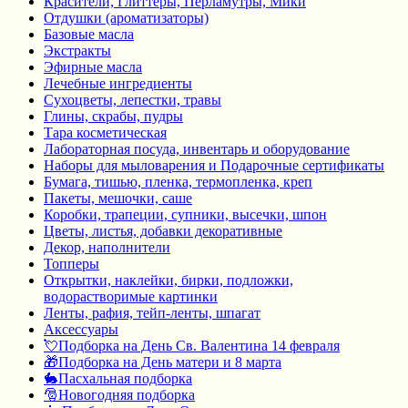
Красители, Глиттеры, Перламутры, Мики
Отдушки (ароматизаторы)
Базовые масла
Экстракты
Эфирные масла
Лечебные ингредиенты
Сухоцветы, лепестки, травы
Глины, скрабы, пудры
Тара косметическая
Лабораторная посуда, инвентарь и оборудование
Наборы для мыловарения и Подарочные сертификаты
Бумага, тишью, пленка, термопленка, креп
Пакеты, мешочки, саше
Коробки, трапеции, супники, высечки, шпон
Цветы, листья, добавки декоративные
Декор, наполнители
Топперы
Открытки, наклейки, бирки, подложки,
водорастворимые картинки
Ленты, рафия, тейп-ленты, шпагат
Аксессуары
💘Подборка на День Св. Валентина 14 февраля
🎁Подборка на День матери и 8 марта
🐇Пасхальная подборка
🎅Новогодняя подборка