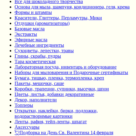
Все для шоколадного творчества
Основа для мыла, шампуня, кондиционера, геля, крема
Формы и штампы
Красители, Глиттеры, Перламутры, Мики
Отдушки (ароматизаторы)
Базовые масла
Экстракты
Эфирные масла
Лечебные ингредиенты
Сухоцветы, лепестки, травы
Глины, скрабы, пудры
Тара косметическая
Лабораторная посуда, инвентарь и оборудование
Наборы для мыловарения и Подарочные сертификаты
Бумага, тишью, пленка, термопленка, креп
Пакеты, мешочки, саше
Коробки, трапеции, супники, высечки, шпон
Цветы, листья, добавки декоративные
Декор, наполнители
Топперы
Открытки, наклейки, бирки, подложки,
водорастворимые картинки
Ленты, рафия, тейп-ленты, шпагат
Аксессуары
💘Подборка на День Св. Валентина 14 февраля