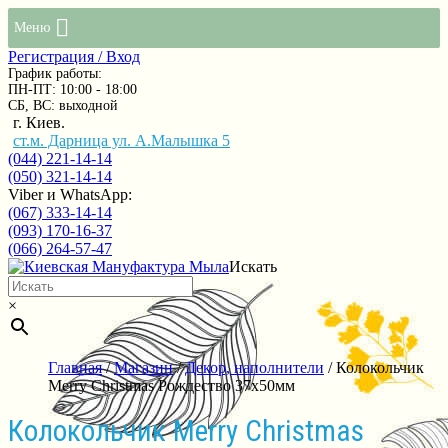
Меню
Регистрация / Вход
График работы:
ПН-ПТ: 10:00 - 18:00
СБ, ВС: выходной
г. Киев.
ст.м. Дарница ул. А.Малышка 5
(044) 221-14-14
(050) 321-14-14
Viber и WhatsApp:
(067) 333-14-14
(093) 170-16-37
(066) 264-57-47
Искать
×
Главная
/
Магазин
/
Декор, наполнители
/ Колокольчик
Merry Christmas Рождество 37х50мм
Колокольчик Merry Christmas