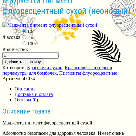
Маджента пигмент
флуоресцентный сухой (неоновый)
10г
Фасовка
25г
100г
Количество:
Добавить в корзину
Категории:
Красители сухие
,
Красители, глиттеры и
перламутры для бомбочек
,
Пигменты флуоресцентные
Артикул:
47074
Описание
Доставка и оплата
Отзывы (0)
Описание товара
Маджента пигмент флуоресцентный сухой
Абсолютно безопасен для здоровья человека. Имеет очень