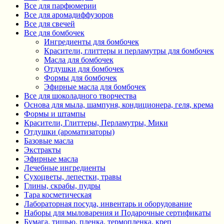
Все для парфюмерии
Все для аромадиффузоров
Все для свечей
Все для бомбочек
Ингредиенты для бомбочек
Красители, глиттеры и перламутры для бомбочек
Масла для бомбочек
Отдушки для бомбочек
Формы для бомбочек
Эфирные масла для бомбочек
Все для шоколадного творчества
Основа для мыла, шампуня, кондиционера, геля, крема
Формы и штампы
Красители, Глиттеры, Перламутры, Мики
Отдушки (ароматизаторы)
Базовые масла
Экстракты
Эфирные масла
Лечебные ингредиенты
Сухоцветы, лепестки, травы
Глины, скрабы, пудры
Тара косметическая
Лабораторная посуда, инвентарь и оборудование
Наборы для мыловарения и Подарочные сертификаты
Бумага, тишью, пленка, термопленка, креп