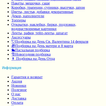
Пакеты, мешочки, саше
Коробки, трапеции, супники, высечки, шпон
Цветы, листья, добавки декоративные
Декор, наполнители
Топперы
Открытки, наклейки, бирки, подложки,
водорастворимые картинки
Ленты, рафия, тейп-ленты, шпагат
Аксессуары
💘Подборка на День Св. Валентина 14 февраля
🎁Подборка на День матери и 8 марта
🐇Пасхальная подборка
🎅Новогодняя подборка
👨 Подборка на День Отца
Информация
Гарантия и возврат
Акция
Новинки
Полезное
О нас
Доставка
Оплата