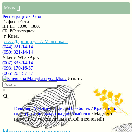
Меню
Регистрация / Вход
График работы:
ПН-ПТ: 10:00 - 18:00
СБ, ВС: выходной
г. Киев.
ст.м. Дарница ул. А.Малышка 5
(044) 221-14-14
(050) 321-14-14
Viber и WhatsApp:
(067) 333-14-14
(093) 170-16-37
(066) 264-57-47
Искать
×
Главная
/
Магазин
/
Все для бомбочек
/
Красители,
глиттеры и перламутры для бомбочек
/ Маджента
пигмент флуоресцентный сухой (неоновый)