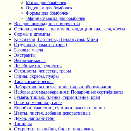
Масла для бомбочек
Отдушки для бомбочек
Формы для бомбочек
Эфирные масла для бомбочек
Все для шоколадного творчества
Основа для мыла, шампуня, кондиционера, геля, крема
Формы и штампы
Красители, Глиттеры, Перламутры, Мики
Отдушки (ароматизаторы)
Базовые масла
Экстракты
Эфирные масла
Лечебные ингредиенты
Сухоцветы, лепестки, травы
Глины, скрабы, пудры
Тара косметическая
Лабораторная посуда, инвентарь и оборудование
Наборы для мыловарения и Подарочные сертификаты
Бумага, тишью, пленка, термопленка, креп
Пакеты, мешочки, саше
Коробки, трапеции, супники, высечки, шпон
Цветы, листья, добавки декоративные
Декор, наполнители
Топперы
Открытки, наклейки, бирки, подложки,