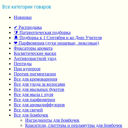
Все категории товаров
Новинки
✔ Распродажа
🔰 Патриотическая подборка
🔔 Подборка к 1 Сентября и ко Дню Учителя
❤ Парфюмерия (духи нишевые, люксовые)
Фиксаторы аромата
Косметические маски
Антивозрастной уход
Пептиды
При куперозе
Против пигментации
Все для кремоварения
Все для ухода за волосами
Все для мыльных букетов
Все для мыла с нуля
Все для парфюмерии
Все для аромадиффузоров
Все для свечей
Все для бомбочек
Ингредиенты для бомбочек
Красители, глиттеры и перламутры для бомбочек