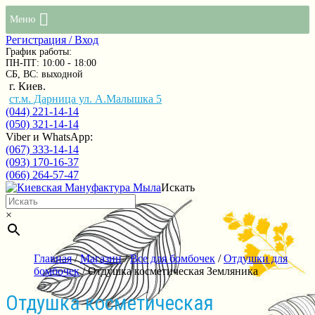
Меню
Регистрация / Вход
График работы:
ПН-ПТ: 10:00 - 18:00
СБ, ВС: выходной
г. Киев.
ст.м. Дарница ул. А.Малышка 5
(044) 221-14-14
(050) 321-14-14
Viber и WhatsApp:
(067) 333-14-14
(093) 170-16-37
(066) 264-57-47
Искать
×
Главная
/
Магазин
/
Все для бомбочек
/
Отдушки для
бомбочек
/ Отдушка косметическая Земляника
Отдушка косметическая