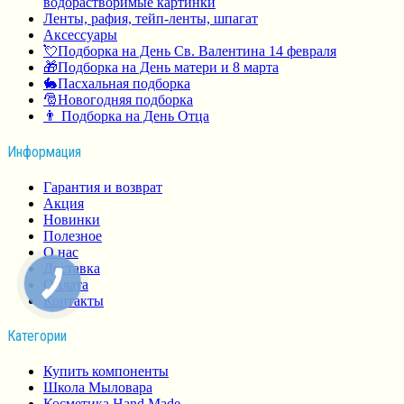
водорастворимые картинки
Ленты, рафия, тейп-ленты, шпагат
Аксессуары
💘Подборка на День Св. Валентина 14 февраля
🎁Подборка на День матери и 8 марта
🐇Пасхальная подборка
🎅Новогодняя подборка
👨 Подборка на День Отца
Информация
Гарантия и возврат
Акция
Новинки
Полезное
О нас
Доставка
Оплата
Контакты
Категории
Купить компоненты
Школа Мыловара
Косметика Hand Made