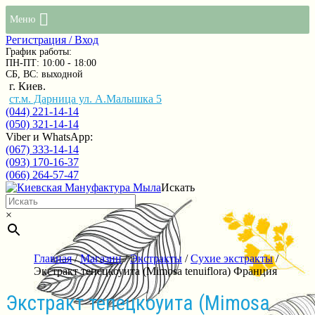
Меню
Регистрация / Вход
График работы:
ПН-ПТ: 10:00 - 18:00
СБ, ВС: выходной
г. Киев.
ст.м. Дарница ул. А.Малышка 5
(044) 221-14-14
(050) 321-14-14
Viber и WhatsApp:
(067) 333-14-14
(093) 170-16-37
(066) 264-57-47
Искать
×
Главная
/
Магазин
/
Экстракты
/
Сухие экстракты
/
Экстракт тепецкоуита (Mimosa tenuiflora) Франция
Экстракт тепецкоуита (Mimosa