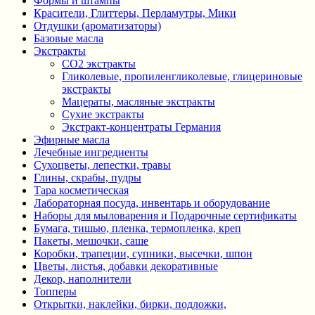
Формы и штампы
Красители, Глиттеры, Перламутры, Мики
Отдушки (ароматизаторы)
Базовые масла
Экстракты
CO2 экстракты
Гликолевые, пропиленгликолевые, глицериновые
экстракты
Мацераты, масляные экстракты
Сухие экстракты
Экстракт-концентраты Германия
Эфирные масла
Лечебные ингредиенты
Сухоцветы, лепестки, травы
Глины, скрабы, пудры
Тара косметическая
Лабораторная посуда, инвентарь и оборудование
Наборы для мыловарения и Подарочные сертификаты
Бумага, тишью, пленка, термопленка, креп
Пакеты, мешочки, саше
Коробки, трапеции, супники, высечки, шпон
Цветы, листья, добавки декоративные
Декор, наполнители
Топперы
Открытки, наклейки, бирки, подложки,