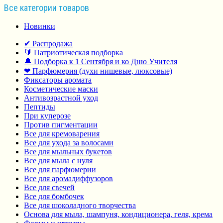
Все категории товаров
Новинки
✔ Распродажа
🔰 Патриотическая подборка
🔔 Подборка к 1 Сентября и ко Дню Учителя
❤ Парфюмерия (духи нишевые, люксовые)
Фиксаторы аромата
Косметические маски
Антивозрастной уход
Пептиды
При куперозе
Против пигментации
Все для кремоварения
Все для ухода за волосами
Все для мыльных букетов
Все для мыла с нуля
Все для парфюмерии
Все для аромадиффузоров
Все для свечей
Все для бомбочек
Все для шоколадного творчества
Основа для мыла, шампуня, кондиционера, геля, крема