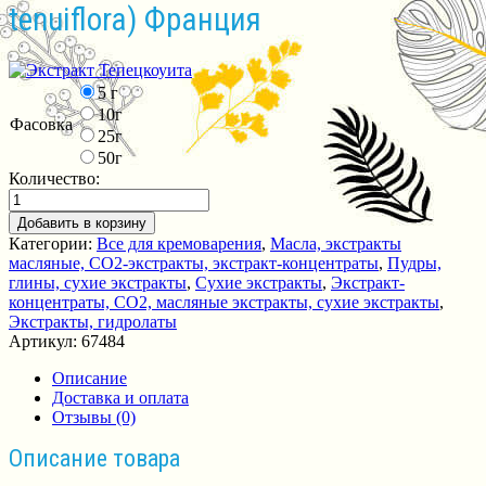
tenuiflora) Франция
5 г
10г
Фасовка
25г
50г
Количество:
Добавить в корзину
Категории:
Все для кремоварения
,
Масла, экстракты
масляные, СО2-экстракты, экстракт-концентраты
,
Пудры,
глины, сухие экстракты
,
Сухие экстракты
,
Экстракт-
концентраты, СО2, масляные экстракты, сухие экстракты
,
Экстракты, гидролаты
Артикул:
67484
Описание
Доставка и оплата
Отзывы (0)
Описание товара