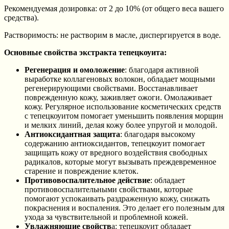
Рекомендуемая дозировка: от 2 до 10% (от общего веса вашего
средства).
Растворимость: не растворим в масле, диспергируется в воде.
Основные свойства
экстракта тепецкоуита:
Регенерация и омоложение
: благодаря активной
выработке коллагеновых волокон, обладает мощными
регенерирующими свойствами. Восстанавливает
поврежденную кожу, заживляет ожоги. Омолаживает
кожу. Регулярное использование косметических средств
с тепецкоуитом помогает уменьшить появления морщин
и мелких линий, делая кожу более упругой и молодой.
Антиоксидантная защита
: благодаря высокому
содержанию антиоксидантов, тепецкоуит помогает
защищать кожу от вредного воздействия свободных
радикалов, которые могут вызывать преждевременное
старение и повреждение клеток.
Противовоспалительное действие
: обладает
противовоспалительными свойствами, которые
помогают успокаивать раздраженную кожу, снижать
покраснения и воспаления. Это делает его полезным для
ухода за чувствительной и проблемной кожей.
Увлажняющие свойств
а: тепецкоуит обладает