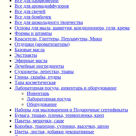
Все для парфюмерии
Все для аромадиффузоров
Все для свечей
Все для бомбочек
Все для шоколадного творчества
Основа для мыла, шампуня, кондиционера, геля, крема
Формы и штампы
Красители, Глиттеры, Перламутры, Мики
Отдушки (ароматизаторы)
Базовые масла
Экстракты
Эфирные масла
Лечебные ингредиенты
Сухоцветы, лепестки, травы
Глины, скрабы, пудры
Тара косметическая
Лабораторная посуда, инвентарь и оборудование
Инвентарь
Лабораторная посуда
Оборудование
Наборы для мыловарения и Подарочные сертификаты
Бумага, тишью, пленка, термопленка, креп
Пакеты, мешочки, саше
Коробки, трапеции, супники, высечки, шпон
Цветы, листья, добавки декоративные