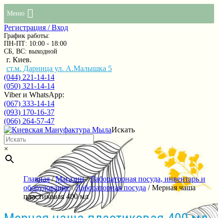
Меню
Регистрация / Вход
График работы:
ПН-ПТ: 10:00 - 18:00
СБ, ВС: выходной
г. Киев.
ст.м. Дарница ул. А.Малышка 5
(044) 221-14-14
(050) 321-14-14
Viber и WhatsApp:
(067) 333-14-14
(093) 170-16-37
(066) 264-57-47
Искать
×
Главная
/
Магазин
/
Лабораторная посуда, инвентарь и
оборудование
/
Лабораторная посуда
/ Мерная чаша
пластиковая 400 мл