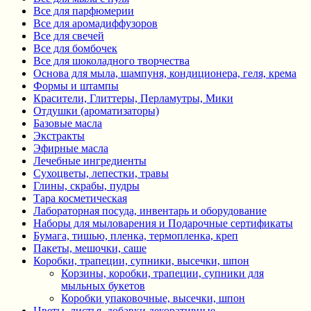
Все для парфюмерии
Все для аромадиффузоров
Все для свечей
Все для бомбочек
Все для шоколадного творчества
Основа для мыла, шампуня, кондиционера, геля, крема
Формы и штампы
Красители, Глиттеры, Перламутры, Мики
Отдушки (ароматизаторы)
Базовые масла
Экстракты
Эфирные масла
Лечебные ингредиенты
Сухоцветы, лепестки, травы
Глины, скрабы, пудры
Тара косметическая
Лабораторная посуда, инвентарь и оборудование
Наборы для мыловарения и Подарочные сертификаты
Бумага, тишью, пленка, термопленка, креп
Пакеты, мешочки, саше
Коробки, трапеции, супники, высечки, шпон
Корзины, коробки, трапеции, супники для
мыльных букетов
Коробки упаковочные, высечки, шпон
Цветы, листья, добавки декоративные