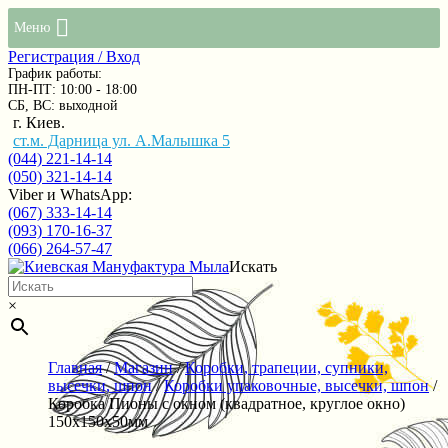
Меню
Регистрация / Вход
График работы:
ПН-ПТ: 10:00 - 18:00
СБ, ВС: выходной
г. Киев.
ст.м. Дарница ул. А.Малышка 5
(044) 221-14-14
(050) 321-14-14
Viber и WhatsApp:
(067) 333-14-14
(093) 170-16-37
(066) 264-57-47
Искать
×
Главная
/
Магазин
/
Коробки, трапеции, супники,
высечки, шпон
/
Коробки упаковочные, высечки, шпон
/
Коробка Пионы с окном (квадратное, круглое окно)
150х150х50мм