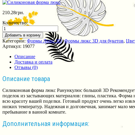
210.28
грн.
Количество:
Добавить в корзину
Категории:
Формы Люкс 3D
,
Формы люкс 3D для букетов
,
Цве
Артикул:
19077
Описание
Доставка и оплата
Отзывы (0)
Описание товара
Силиконовая форма люкс Ранункулюс большой 3D Рекомендуетс
поделок из застывающих материалов: глины, пластика. Форма 
всю красоту вашей поделки. Готовый продукт очень легко извле
низких температур. Надежная и долговечная, занимает мало м
пребывание в ванной комнате.
Дополнительная информация: