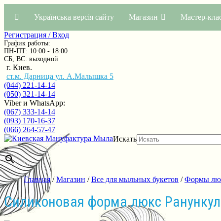
Українська версія сайту
Магазин
Мастер-кла
Регистрация / Вход
График работы:
ПН-ПТ: 10:00 - 18:00
СБ, ВС: выходной
г. Киев.
ст.м. Дарница ул. А.Малышка 5
(044) 221-14-14
(050) 321-14-14
Viber и WhatsApp:
(067) 333-14-14
(093) 170-16-37
(066) 264-57-47
Искать
×
Главная
/
Магазин
/
Все для мыльных букетов
/
Формы люк
Силиконовая форма люкс Ранункул