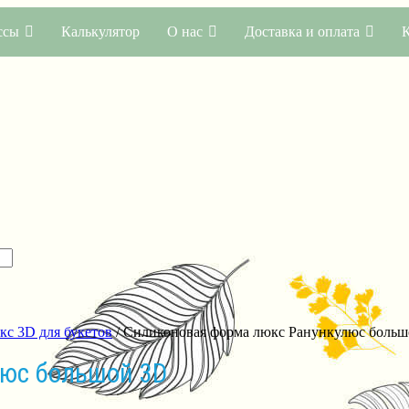
ссы
Калькулятор
О нас
Доставка и оплата
с 3D для букетов
/ Силиконовая форма люкс Ранункулюс боль
юс большой 3D