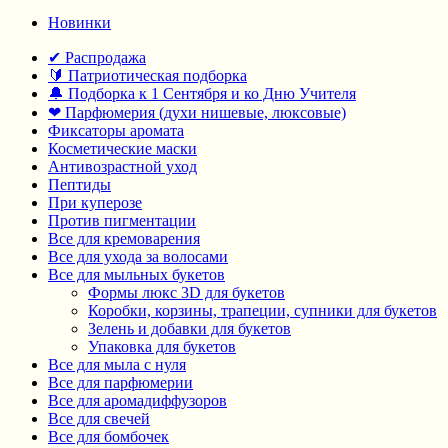
Новинки
✔ Распродажа
🔰 Патриотическая подборка
🔔 Подборка к 1 Сентября и ко Дню Учителя
❤ Парфюмерия (духи нишевые, люксовые)
Фиксаторы аромата
Косметические маски
Антивозрастной уход
Пептиды
При куперозе
Против пигментации
Все для кремоварения
Все для ухода за волосами
Все для мыльных букетов
Формы люкс 3D для букетов
Коробки, корзины, трапеции, супники для букетов
Зелень и добавки для букетов
Упаковка для букетов
Все для мыла с нуля
Все для парфюмерии
Все для аромадиффузоров
Все для свечей
Все для бомбочек