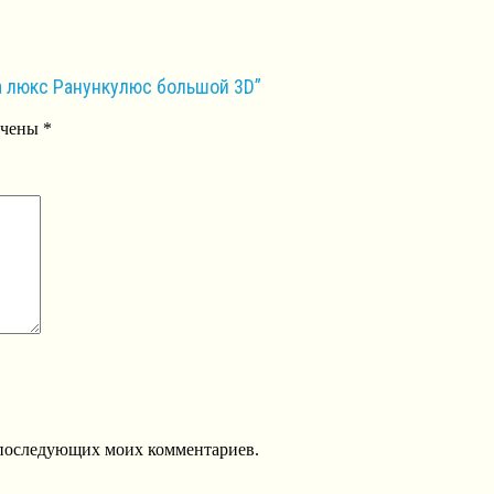
а люкс Ранункулюс большой 3D”
ечены
*
ля последующих моих комментариев.