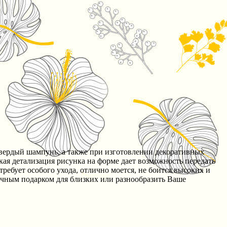
твердый шампунь, а также при изготовлении декоративных
ая детализация рисунка на форме дает возможность передать
требует особого ухода, отлично моется, не боится высоких и
ичным подарком для близких или разнообразить Ваше