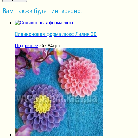
Вам также будет интересно…
Силиконовая форма люкс Лилия 3D
Подробнее
267.84
грн.