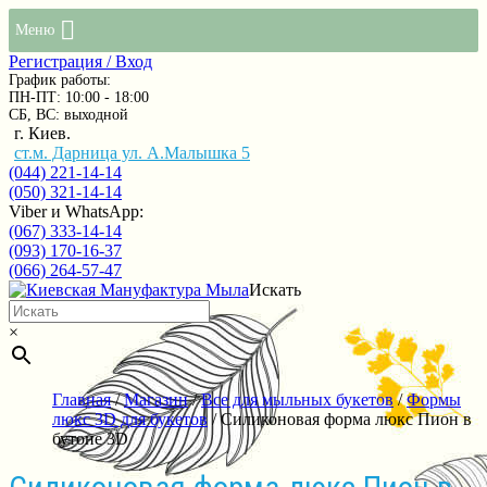
Меню
Регистрация / Вход
График работы:
ПН-ПТ: 10:00 - 18:00
СБ, ВС: выходной
г. Киев.
ст.м. Дарница ул. А.Малышка 5
(044) 221-14-14
(050) 321-14-14
Viber и WhatsApp:
(067) 333-14-14
(093) 170-16-37
(066) 264-57-47
Искать
×
Главная
/
Магазин
/
Все для мыльных букетов
/
Формы
люкс 3D для букетов
/ Силиконовая форма люкс Пион в
бутоне 3D