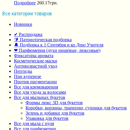
Подробнее
260.17
грн.
Все категории товаров
Новинки
✔ Распродажа
🔰 Патриотическая подборка
🔔 Подборка к 1 Сентября и ко Дню Учителя
❤ Парфюмерия (духи нишевые, люксовые)
Фиксаторы аромата
Косметические маски
Антивозрастной уход
Пептиды
При куперозе
Против пигментации
Все для кремоварения
Все для ухода за волосами
Все для мыльных букетов
Формы люкс 3D для букетов
Коробки, корзины, трапеции, супники для букетов
Зелень и добавки для букетов
Упаковка для букетов
Все для мыла с нуля
Все для парфюмерии