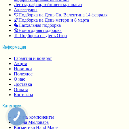
Ленты, рафия, тейп-ленты, шпагат
Аксессуары
💘Подборка на День Св. Валентина 14 февраля
🎁Подборка на День матери и 8 марта
🐇Пасхальная подборка
🎅Новогодняя подборка
👨 Подборка на День Отца
Информация
Гарантия и возврат
Акция
Новинки
Полезное
О нас
Доставка
Оплата
Контакты
Категории
Купить компоненты
Школа Мыловара
Косметика Hand Made