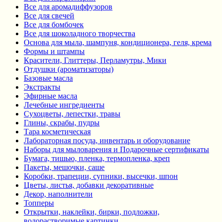
Все для аромадиффузоров
Все для свечей
Все для бомбочек
Все для шоколадного творчества
Основа для мыла, шампуня, кондиционера, геля, крема
Формы и штампы
Красители, Глиттеры, Перламутры, Мики
Отдушки (ароматизаторы)
Базовые масла
Экстракты
Эфирные масла
Лечебные ингредиенты
Сухоцветы, лепестки, травы
Глины, скрабы, пудры
Тара косметическая
Лабораторная посуда, инвентарь и оборудование
Наборы для мыловарения и Подарочные сертификаты
Бумага, тишью, пленка, термопленка, креп
Пакеты, мешочки, саше
Коробки, трапеции, супники, высечки, шпон
Цветы, листья, добавки декоративные
Декор, наполнители
Топперы
Открытки, наклейки, бирки, подложки,
водорастворимые картинки