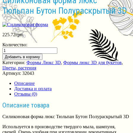
Силиконовая форма люкс
Тюльпан Бутон Полураскрытый 3D
225.72
грн.
Количество:
Добавить в корзину
Категории:
Формы Люкс 3D
,
Формы люкс 3D для букетов
,
Цветы, растения
Артикул:
32043
Описание
Доставка и оплата
Отзывы (0)
Описание товара
Силиконовая форма люкс Тюльпан Бутон Полураскрытый 3D
Используется в производстве твердого мыла, шампуня,
свечей. Очень удобная при изготовлении декоративных