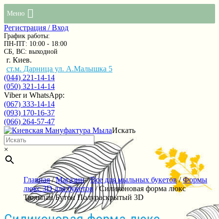
Меню
Регистрация / Вход
График работы:
ПН-ПТ: 10:00 - 18:00
СБ, ВС: выходной
г. Киев.
ст.м. Дарница ул. А.Малышка 5
(044) 221-14-14
(050) 321-14-14
Viber и WhatsApp:
(067) 333-14-14
(093) 170-16-37
(066) 264-57-47
Искать
×
Главная
/
Магазин
/
Все для мыльных букетов
/
Формы
люкс 3D для букетов
/ Силиконовая форма люкс
Тюльпан Бутон Полураскрытый 3D