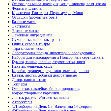
Основа для мыла, шампуня, кондиционера, геля, крема
Формы и штампы
Красители, Глиттеры, Перламутры, Мики
Отдушки (ароматизаторы)
Базовые масла
Экстракты
Эфирные масла
Лечебные ингредиенты
Сухоцветы, лепестки, травы
Глины, скрабы, пудры
Тара косметическая
Лабораторная посуда, инвентарь и оборудование
Наборы для мыловарения и Подарочные сертификаты
Бумага, тишью, пленка, термопленка, креп
Пакеты, мешочки, саше
Коробки, трапеции, супники, высечки, шпон
Цветы, листья, добавки декоративные
Декор, наполнители
Топперы
Открытки, наклейки, бирки, подложки,
водорастворимые картинки
Ленты, рафия, тейп-ленты, шпагат
Аксессуары
💘Подборка на День Св. Валентина 14 февраля
🎁Подборка на День матери и 8 марта