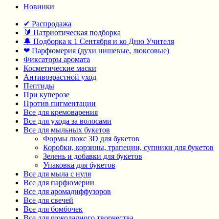
Новинки
✔ Распродажа
🔰 Патриотическая подборка
🔔 Подборка к 1 Сентября и ко Дню Учителя
❤ Парфюмерия (духи нишевые, люксовые)
Фиксаторы аромата
Косметические маски
Антивозрастной уход
Пептиды
При куперозе
Против пигментации
Все для кремоварения
Все для ухода за волосами
Все для мыльных букетов
Формы люкс 3D для букетов
Коробки, корзины, трапеции, супники для букетов
Зелень и добавки для букетов
Упаковка для букетов
Все для мыла с нуля
Все для парфюмерии
Все для аромадиффузоров
Все для свечей
Все для бомбочек
Все для шоколадного творчества