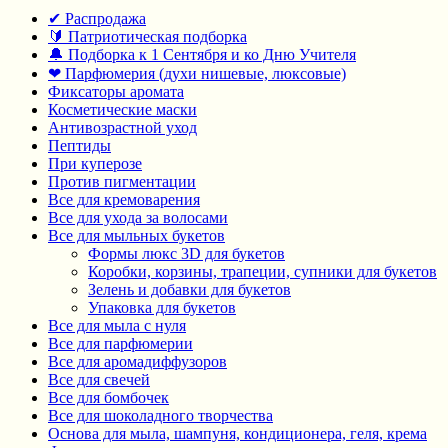
✔ Распродажа
🔰 Патриотическая подборка
🔔 Подборка к 1 Сентября и ко Дню Учителя
❤ Парфюмерия (духи нишевые, люксовые)
Фиксаторы аромата
Косметические маски
Антивозрастной уход
Пептиды
При куперозе
Против пигментации
Все для кремоварения
Все для ухода за волосами
Все для мыльных букетов
Формы люкс 3D для букетов
Коробки, корзины, трапеции, супники для букетов
Зелень и добавки для букетов
Упаковка для букетов
Все для мыла с нуля
Все для парфюмерии
Все для аромадиффузоров
Все для свечей
Все для бомбочек
Все для шоколадного творчества
Основа для мыла, шампуня, кондиционера, геля, крема