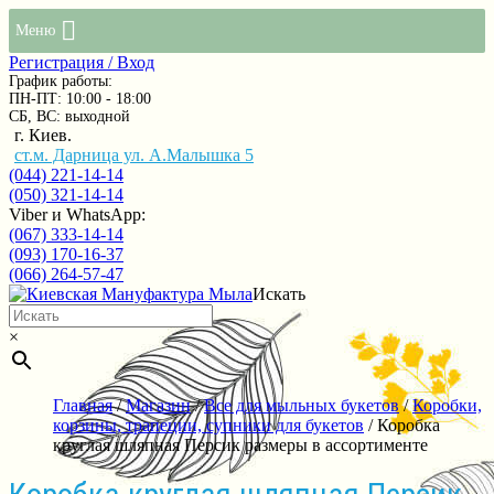
Меню
Регистрация / Вход
График работы:
ПН-ПТ: 10:00 - 18:00
СБ, ВС: выходной
г. Киев.
ст.м. Дарница ул. А.Малышка 5
(044) 221-14-14
(050) 321-14-14
Viber и WhatsApp:
(067) 333-14-14
(093) 170-16-37
(066) 264-57-47
Искать
×
Главная
/
Магазин
/
Все для мыльных букетов
/
Коробки,
корзины, трапеции, супники для букетов
/ Коробка
круглая шляпная Персик размеры в ассортименте