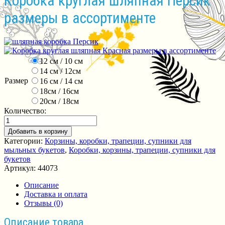
Коробка круглая шляпная Персик
размеры в ассортименте
12 см / 10 см
14 см / 12см
Размер
16 см / 14 см
18см / 16см
20см / 18см
Количество:
Добавить в корзину
Категории:
Корзины, коробки, трапеции, супники для
мыльных букетов
,
Коробки, корзины, трапеции, супники для
букетов
Артикул:
44073
Описание
Доставка и оплата
Отзывы (0)
Описание товара