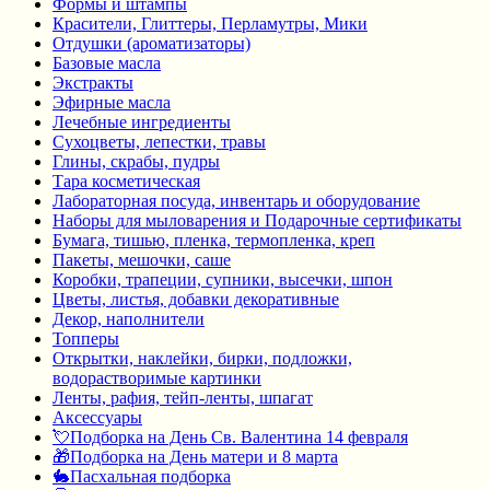
Формы и штампы
Красители, Глиттеры, Перламутры, Мики
Отдушки (ароматизаторы)
Базовые масла
Экстракты
Эфирные масла
Лечебные ингредиенты
Сухоцветы, лепестки, травы
Глины, скрабы, пудры
Тара косметическая
Лабораторная посуда, инвентарь и оборудование
Наборы для мыловарения и Подарочные сертификаты
Бумага, тишью, пленка, термопленка, креп
Пакеты, мешочки, саше
Коробки, трапеции, супники, высечки, шпон
Цветы, листья, добавки декоративные
Декор, наполнители
Топперы
Открытки, наклейки, бирки, подложки,
водорастворимые картинки
Ленты, рафия, тейп-ленты, шпагат
Аксессуары
💘Подборка на День Св. Валентина 14 февраля
🎁Подборка на День матери и 8 марта
🐇Пасхальная подборка