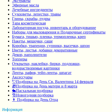
Экстракты
Эфирные масла
Лечебные ингредиенты
Сухоцветы, лепестки, травы
Глины, скрабы, пудры
Тара косметическая
Лабораторная посуда, инвентарь и оборудование
Наборы для мыловарения и Подарочные сертификаты
Бумага, тишью, пленка, термопленка, креп
Пакеты, мешочки, саше
Коробки, трапеции, супники, высечки, шпон
Цветы, листья, добавки декоративные
Декор, наполнители
Топперы
Открытки, наклейки, бирки, подложки,
водорастворимые картинки
Ленты, рафия, тейп-ленты, шпагат
Аксессуары
💘Подборка на День Св. Валентина 14 февраля
🎁Подборка на День матери и 8 марта
🐇Пасхальная подборка
🎅Новогодняя подборка
👨 Подборка на День Отца
Информация