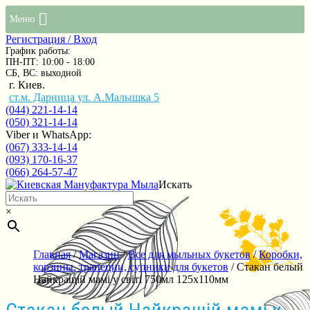
Меню
Регистрация / Вход
График работы:
ПН-ПТ: 10:00 - 18:00
СБ, ВС: выходной
г. Киев.
ст.м. Дарница ул. А.Малышка 5
(044) 221-14-14
(050) 321-14-14
Viber и WhatsApp:
(067) 333-14-14
(093) 170-16-37
(066) 264-57-47
Искать
×
Главная
/
Магазин
/
Все для мыльных букетов
/
Коробки,
корзины, трапеции, супники для букетов
/ Стакан белый
Найкращій мамі у світі 750мл 125х110мм