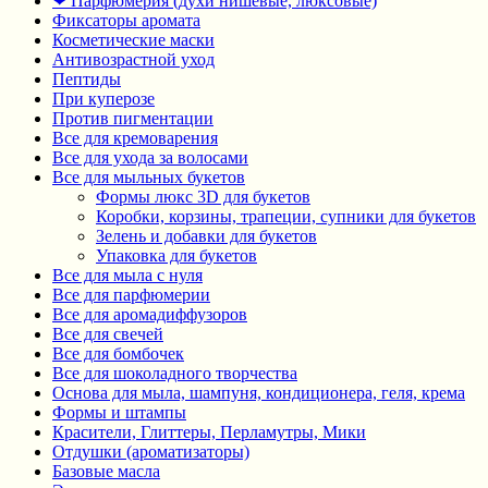
❤ Парфюмерия (духи нишевые, люксовые)
Фиксаторы аромата
Косметические маски
Антивозрастной уход
Пептиды
При куперозе
Против пигментации
Все для кремоварения
Все для ухода за волосами
Все для мыльных букетов
Формы люкс 3D для букетов
Коробки, корзины, трапеции, супники для букетов
Зелень и добавки для букетов
Упаковка для букетов
Все для мыла с нуля
Все для парфюмерии
Все для аромадиффузоров
Все для свечей
Все для бомбочек
Все для шоколадного творчества
Основа для мыла, шампуня, кондиционера, геля, крема
Формы и штампы
Красители, Глиттеры, Перламутры, Мики
Отдушки (ароматизаторы)
Базовые масла