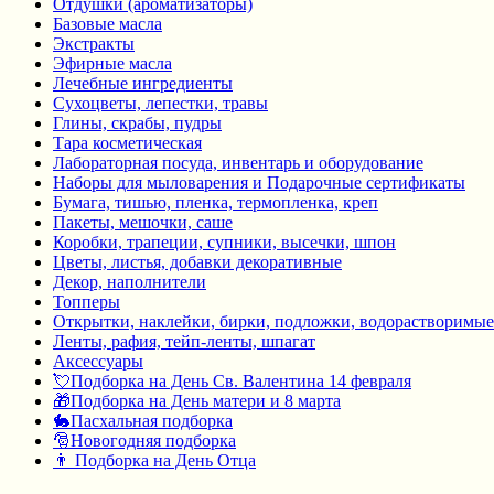
Отдушки (ароматизаторы)
Базовые масла
Экстракты
Эфирные масла
Лечебные ингредиенты
Сухоцветы, лепестки, травы
Глины, скрабы, пудры
Тара косметическая
Лабораторная посуда, инвентарь и оборудование
Наборы для мыловарения и Подарочные сертификаты
Бумага, тишью, пленка, термопленка, креп
Пакеты, мешочки, саше
Коробки, трапеции, супники, высечки, шпон
Цветы, листья, добавки декоративные
Декор, наполнители
Топперы
Открытки, наклейки, бирки, подложки, водорастворимые
Ленты, рафия, тейп-ленты, шпагат
Аксессуары
💘Подборка на День Св. Валентина 14 февраля
🎁Подборка на День матери и 8 марта
🐇Пасхальная подборка
🎅Новогодняя подборка
👨 Подборка на День Отца