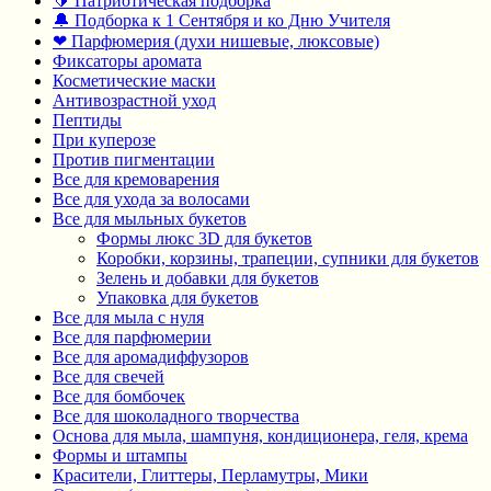
🔰 Патриотическая подборка
🔔 Подборка к 1 Сентября и ко Дню Учителя
❤ Парфюмерия (духи нишевые, люксовые)
Фиксаторы аромата
Косметические маски
Антивозрастной уход
Пептиды
При куперозе
Против пигментации
Все для кремоварения
Все для ухода за волосами
Все для мыльных букетов
Формы люкс 3D для букетов
Коробки, корзины, трапеции, супники для букетов
Зелень и добавки для букетов
Упаковка для букетов
Все для мыла с нуля
Все для парфюмерии
Все для аромадиффузоров
Все для свечей
Все для бомбочек
Все для шоколадного творчества
Основа для мыла, шампуня, кондиционера, геля, крема
Формы и штампы
Красители, Глиттеры, Перламутры, Мики