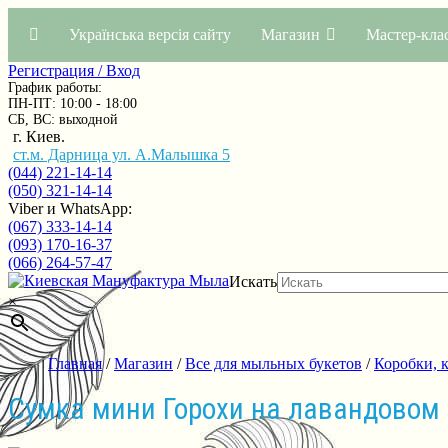
Українська версія сайту
Магазин
Мастер-кла
Регистрация / Вход
График работы:
ПН-ПТ: 10:00 - 18:00
СБ, ВС: выходной
г. Киев.
ст.м. Дарница ул. А.Малышка 5
(044) 221-14-14
(050) 321-14-14
Viber и WhatsApp:
(067) 333-14-14
(093) 170-16-37
(066) 264-57-47
Искать
×
Главная
/
Магазин
/
Все для мыльных букетов
/
Коробки, 
Сумка мини Горохи на лавандовом