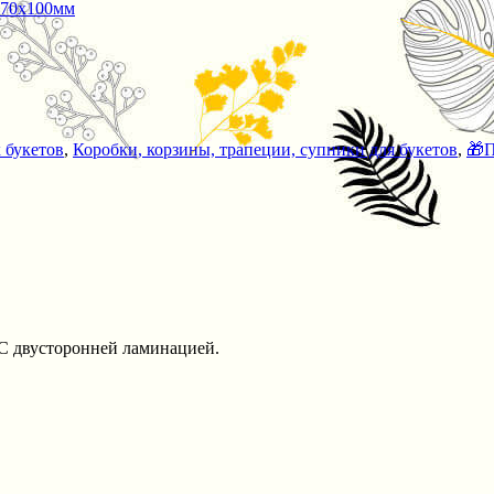
 букетов
,
Коробки, корзины, трапеции, супники для букетов
,
🎁П
 С двусторонней ламинацией.