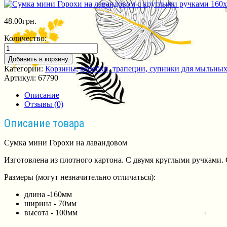
48.00
грн.
Количество:
Добавить в корзину
Категории:
Корзины, коробки, трапеции, супники для мыльных
Артикул:
67790
Описание
Отзывы (0)
Описание товара
Сумка мини Горохи на лавандовом
Изготовлена из плотного картона. С двумя круглыми ручками.
Размеры (могут незначительно отличаться):
длина -160мм
ширина - 70мм
высота - 100мм