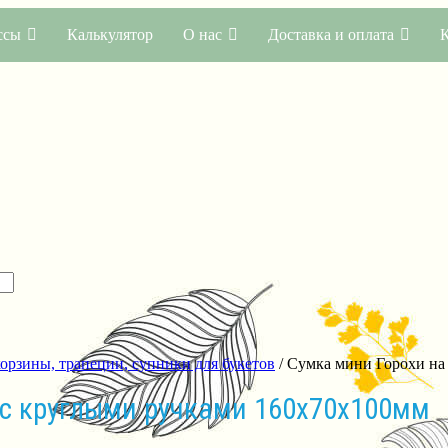
ссы
Калькулятор
О нас
Доставка и оплата
корзины, трапеции, супники для букетов
/ Сумка мини Горохи на
 с круглыми ручками 160х70х100мм