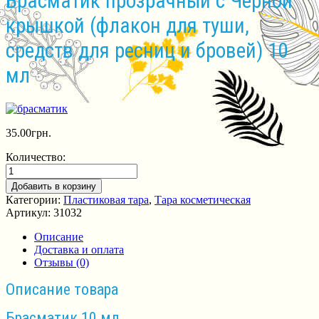
Брасматик прозрачный с Черной
крышкой (флакон для туши,
средств для ресниц и бровей) 10
мл
35.00
грн.
Количество:
Добавить в корзину
Категории:
Пластиковая тара
,
Тара косметическая
Артикул:
31032
Описание
Доставка и оплата
Отзывы (0)
Описание товара
Брасматик 10 мл