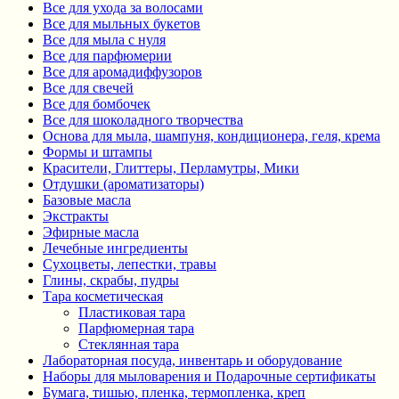
Все для ухода за волосами
Все для мыльных букетов
Все для мыла с нуля
Все для парфюмерии
Все для аромадиффузоров
Все для свечей
Все для бомбочек
Все для шоколадного творчества
Основа для мыла, шампуня, кондиционера, геля, крема
Формы и штампы
Красители, Глиттеры, Перламутры, Мики
Отдушки (ароматизаторы)
Базовые масла
Экстракты
Эфирные масла
Лечебные ингредиенты
Сухоцветы, лепестки, травы
Глины, скрабы, пудры
Тара косметическая
Пластиковая тара
Парфюмерная тара
Стеклянная тара
Лабораторная посуда, инвентарь и оборудование
Наборы для мыловарения и Подарочные сертификаты
Бумага, тишью, пленка, термопленка, креп