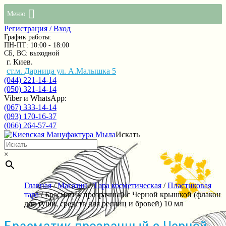
Меню
Регистрация / Вход
График работы:
ПН-ПТ: 10:00 - 18:00
СБ, ВС: выходной
г. Киев.
ст.м. Дарница ул. А.Малышка 5
(044) 221-14-14
(050) 321-14-14
Viber и WhatsApp:
(067) 333-14-14
(093) 170-16-37
(066) 264-57-47
Искать
×
Главная
/
Магазин
/
Тара косметическая
/
Пластиковая
тара
/ Брасматик прозрачный с Черной крышкой (флакон
для туши, средств для ресниц и бровей) 10 мл