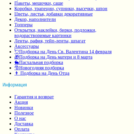
Пакеты, мешочки, саше
Коробки, трапеции, супники, высечки, шпон
Цветы, листья, добавки декоративные
Декор, наполнители
Топперы
Открытки, наклейки, бирки, подложки,
водорастворимые картинки
Ленты, рафия, тейп-ленты, шпагат
Аксессуары
💘Подборка на День Св. Валентина 14 февраля
🎁Подборка на День матери и 8 марта
🐇Пасхальная подборка
🎅Новогодняя подборка
👨 Подборка на День Отца
Информация
Гарантия и возврат
Акция
Новинки
Полезное
О нас
Доставка
Оплата