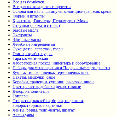
Все для бомбочек
Все для шоколадного творчества
Основа для мыла, шампуня, кондиционера, геля, крема
Формы и штампы
Красители, Глиттеры, Перламутры, Мики
Отдушки (ароматизаторы)
Базовые масла
Экстракты
Эфирные масла
Лечебные ингредиенты
Сухоцветы, лепестки, травы
Глины, скрабы, пудры
Тара косметическая
Лабораторная посуда, инвентарь и оборудование
Наборы для мыловарения и Подарочные сертификаты
Бумага, тишью, пленка, термопленка, креп
Пакеты, мешочки, саше
Коробки, трапеции, супники, высечки, шпон
Цветы, листья, добавки декоративные
Декор, наполнители
Топперы
Открытки, наклейки, бирки, подложки,
водорастворимые картинки
Ленты, рафия, тейп-ленты, шпагат
Аксессуары