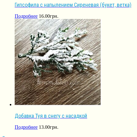
Гипсофила с напылением Сиреневая (букет, ветка)
Подробнее
16.00
грн.
Добавка Туя в снегу с насадкой
Подробнее
13.00
грн.