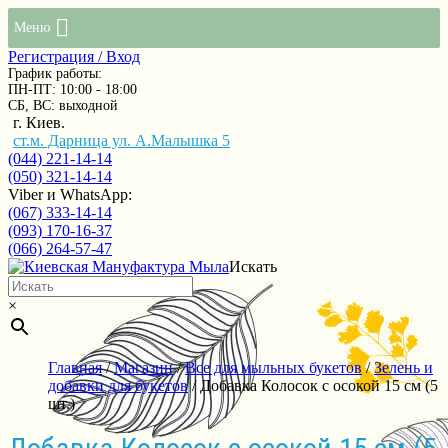
Меню
Регистрация / Вход
График работы:
ПН-ПТ: 10:00 - 18:00
СБ, ВС: выходной
г. Киев.
ст.м. Дарница ул. А.Малышка 5
(044) 221-14-14
(050) 321-14-14
Viber и WhatsApp:
(067) 333-14-14
(093) 170-16-37
(066) 264-57-47
Искать
×
Главная
/
Магазин
/
Все для мыльных букетов
/
Зелень и
добавки для букетов
/ Добавка Колосок с осокой 15 см (5
шт.)