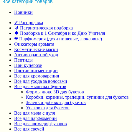
Все категории товаров
Новинки
✔ Распродажа
🔰 Патриотическая подборка
🔔 Подборка к 1 Сентября и ко Дню Учителя
❤ Парфюмерия (духи нишевые, люксовые)
Фиксаторы аромата
Косметические маски
Антивозрастной уход
Пептиды
При куперозе
Против пигментации
Все для кремоварения
Все для ухода за волосами
Все для мыльных букетов
Формы люкс 3D для букетов
Коробки, корзины, трапеции, супники для букетов
Зелень и добавки для букетов
Упаковка для букетов
Все для мыла с нуля
Все для парфюмерии
Все для аромадиффузоров
Все для свечей