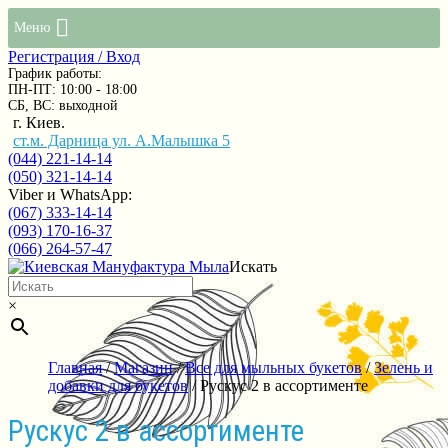
Меню
Регистрация / Вход
График работы:
ПН-ПТ: 10:00 - 18:00
СБ, ВС: выходной
г. Киев.
ст.м. Дарница ул. А.Малышка 5
(044) 221-14-14
(050) 321-14-14
Viber и WhatsApp:
(067) 333-14-14
(093) 170-16-37
(066) 264-57-47
Искать
×
Главная
/
Магазин
/
Все для мыльных букетов
/
Зелень и
добавки для букетов
/ Рускус 2 в ассортименте
Рускус 2 в ассортименте