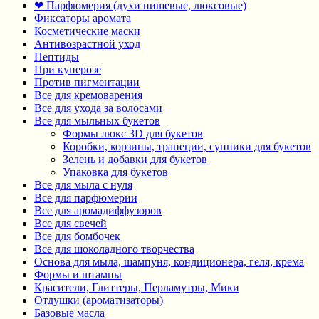
❤ Парфюмерия (духи нишевые, люксовые)
Фиксаторы аромата
Косметические маски
Антивозрастной уход
Пептиды
При куперозе
Против пигментации
Все для кремоварения
Все для ухода за волосами
Все для мыльных букетов
Формы люкс 3D для букетов
Коробки, корзины, трапеции, супники для букетов
Зелень и добавки для букетов
Упаковка для букетов
Все для мыла с нуля
Все для парфюмерии
Все для аромадиффузоров
Все для свечей
Все для бомбочек
Все для шоколадного творчества
Основа для мыла, шампуня, кондиционера, геля, крема
Формы и штампы
Красители, Глиттеры, Перламутры, Мики
Отдушки (ароматизаторы)
Базовые масла