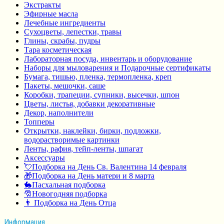
Экстракты
Эфирные масла
Лечебные ингредиенты
Сухоцветы, лепестки, травы
Глины, скрабы, пудры
Тара косметическая
Лабораторная посуда, инвентарь и оборудование
Наборы для мыловарения и Подарочные сертификаты
Бумага, тишью, пленка, термопленка, креп
Пакеты, мешочки, саше
Коробки, трапеции, супники, высечки, шпон
Цветы, листья, добавки декоративные
Декор, наполнители
Топперы
Открытки, наклейки, бирки, подложки,
водорастворимые картинки
Ленты, рафия, тейп-ленты, шпагат
Аксессуары
💘Подборка на День Св. Валентина 14 февраля
🎁Подборка на День матери и 8 марта
🐇Пасхальная подборка
🎅Новогодняя подборка
👨 Подборка на День Отца
Информация