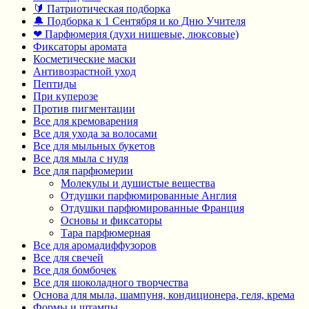
🔰 Патриотическая подборка
🔔 Подборка к 1 Сентября и ко Дню Учителя
❤ Парфюмерия (духи нишевые, люксовые)
Фиксаторы аромата
Косметические маски
Антивозрастной уход
Пептиды
При куперозе
Против пигментации
Все для кремоварения
Все для ухода за волосами
Все для мыльных букетов
Все для мыла с нуля
Все для парфюмерии
Молекулы и душистые вещества
Отдушки парфюмированные Англия
Отдушки парфюмированные Франция
Основы и фиксаторы
Тара парфюмерная
Все для аромадиффузоров
Все для свечей
Все для бомбочек
Все для шоколадного творчества
Основа для мыла, шампуня, кондиционера, геля, крема
Формы и штампы