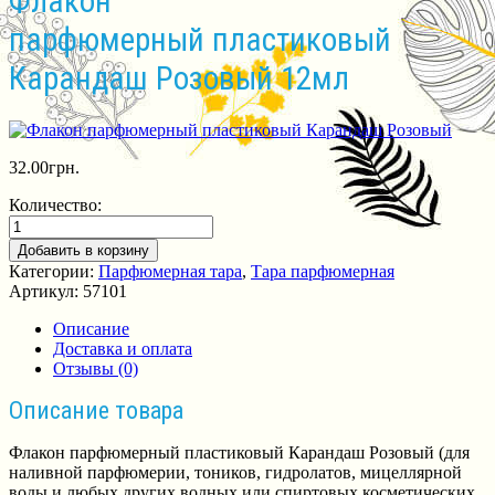
Флакон
парфюмерный пластиковый
Карандаш Розовый 12мл
32.00
грн.
Количество:
Добавить в корзину
Категории:
Парфюмерная тара
,
Тара парфюмерная
Артикул:
57101
Описание
Доставка и оплата
Отзывы (0)
Описание товара
Флакон парфюмерный пластиковый Карандаш Розовый (для
наливной парфюмерии, тоников, гидролатов, мицеллярной
воды и любых других водных или спиртовых косметических