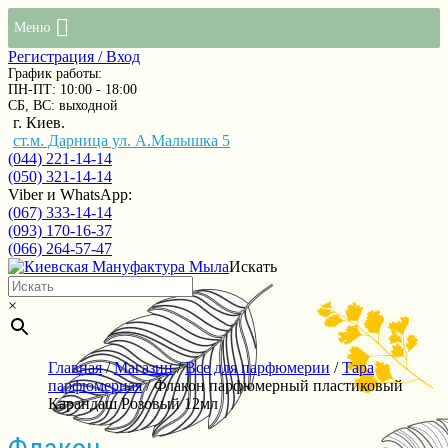
Меню
Регистрация / Вход
График работы:
ПН-ПТ: 10:00 - 18:00
СБ, ВС: выходной
г. Киев.
ст.м. Дарница ул. А.Малышка 5
(044) 221-14-14
(050) 321-14-14
Viber и WhatsApp:
(067) 333-14-14
(093) 170-16-37
(066) 264-57-47
Искать
×
Главная
/
Магазин
/
Все для парфюмерии
/
Тара
парфюмерная
/ Флакон парфюмерный пластиковый
Карандаш Розовый 12мл