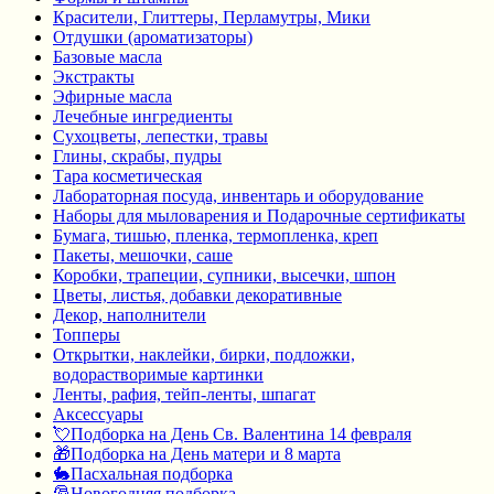
Красители, Глиттеры, Перламутры, Мики
Отдушки (ароматизаторы)
Базовые масла
Экстракты
Эфирные масла
Лечебные ингредиенты
Сухоцветы, лепестки, травы
Глины, скрабы, пудры
Тара косметическая
Лабораторная посуда, инвентарь и оборудование
Наборы для мыловарения и Подарочные сертификаты
Бумага, тишью, пленка, термопленка, креп
Пакеты, мешочки, саше
Коробки, трапеции, супники, высечки, шпон
Цветы, листья, добавки декоративные
Декор, наполнители
Топперы
Открытки, наклейки, бирки, подложки,
водорастворимые картинки
Ленты, рафия, тейп-ленты, шпагат
Аксессуары
💘Подборка на День Св. Валентина 14 февраля
🎁Подборка на День матери и 8 марта
🐇Пасхальная подборка
🎅Новогодняя подборка