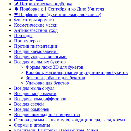
🔰 Патриотическая подборка
🔔 Подборка к 1 Сентября и ко Дню Учителя
❤ Парфюмерия (духи нишевые, люксовые)
Фиксаторы аромата
Косметические маски
Антивозрастной уход
Пептиды
При куперозе
Против пигментации
Все для кремоварения
Все для ухода за волосами
Все для мыльных букетов
Формы люкс 3D для букетов
Коробки, корзины, трапеции, супники для букетов
Зелень и добавки для букетов
Упаковка для букетов
Все для мыла с нуля
Все для парфюмерии
Все для аромадиффузоров
Все для свечей
Все для бомбочек
Все для шоколадного творчества
Основа для мыла, шампуня, кондиционера, геля, крема
Формы и штампы
Красители, Глиттеры, Перламутры, Мики