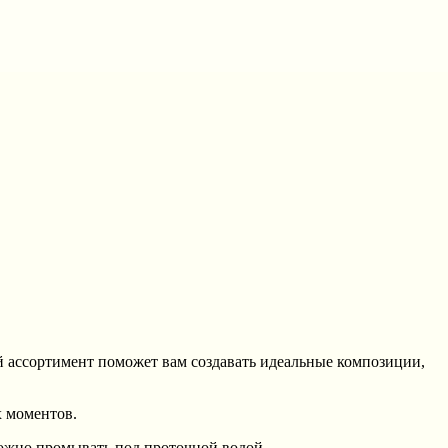
й ассортимент поможет вам создавать идеальные композиции,
х моментов.
можно промывать под проточной водой.