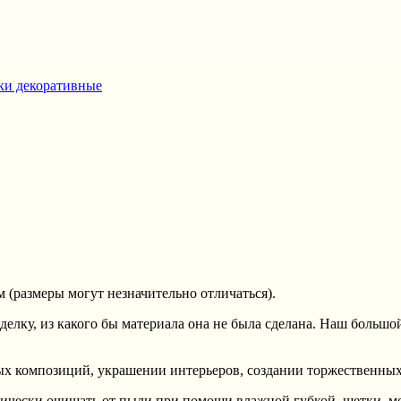
вки декоративные
м (размеры могут незначительно отличаться).
елку, из какого бы материала она не была сделана. Наш большо
ых композиций, украшении интерьеров, создании торжественны
одически очищать от пыли при помощи влажной губкой, щетки, 