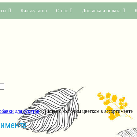
ссы
Калькулятор
О нас
Доставка и оплата
обавки для букетов
/ Листья с колючим цветком в ассортименте
тименте