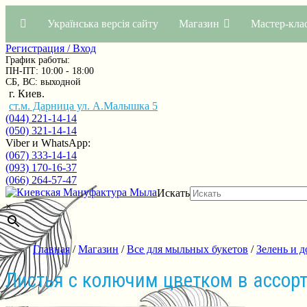
Українська версія сайту
Магазин
Мастер-кла
Регистрация / Вход
График работы:
ПН-ПТ: 10:00 - 18:00
СБ, ВС: выходной
г. Киев.
ст.м. Дарница ул. А.Малышка 5
(044) 221-14-14
(050) 321-14-14
Viber и WhatsApp:
(067) 333-14-14
(093) 170-16-37
(066) 264-57-47
Искать
×
Главная
/
Магазин
/
Все для мыльных букетов
/
Зелень и д
Листья с колючим цветком в ассор