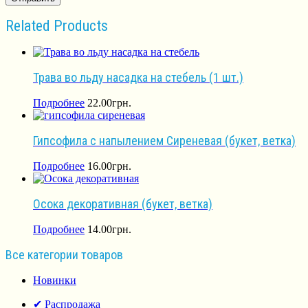
Related Products
Трава во льду насадка на стебель (1 шт.)
Подробнее
22.00
грн.
Гипсофила с напылением Сиреневая (букет, ветка)
Подробнее
16.00
грн.
Осока декоративная (букет, ветка)
Подробнее
14.00
грн.
Все категории товаров
Новинки
✔ Распродажа