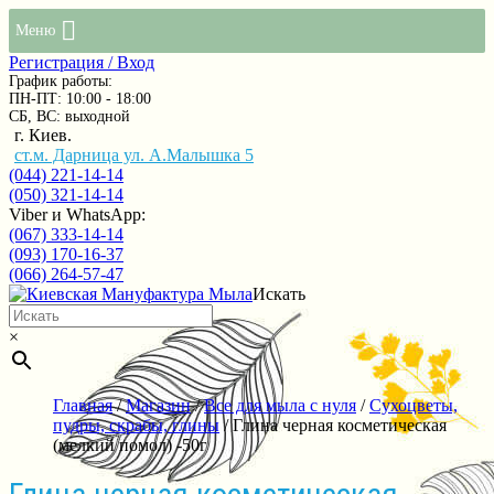
Меню
Регистрация / Вход
График работы:
ПН-ПТ: 10:00 - 18:00
СБ, ВС: выходной
г. Киев.
ст.м. Дарница ул. А.Малышка 5
(044) 221-14-14
(050) 321-14-14
Viber и WhatsApp:
(067) 333-14-14
(093) 170-16-37
(066) 264-57-47
Искать
×
Главная
/
Магазин
/
Все для мыла с нуля
/
Сухоцветы,
пудры, скрабы, глины
/ Глина черная косметическая
(мелкий помол) -50г