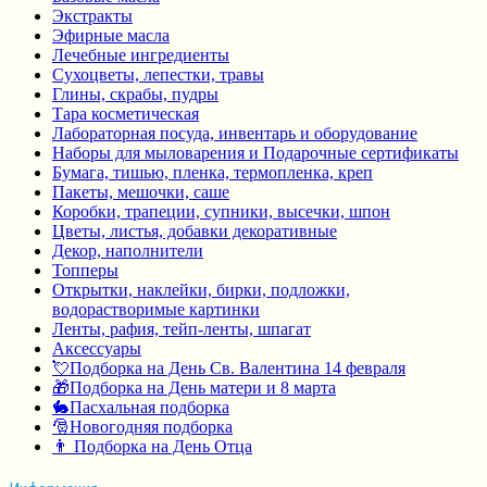
Экстракты
Эфирные масла
Лечебные ингредиенты
Сухоцветы, лепестки, травы
Глины, скрабы, пудры
Тара косметическая
Лабораторная посуда, инвентарь и оборудование
Наборы для мыловарения и Подарочные сертификаты
Бумага, тишью, пленка, термопленка, креп
Пакеты, мешочки, саше
Коробки, трапеции, супники, высечки, шпон
Цветы, листья, добавки декоративные
Декор, наполнители
Топперы
Открытки, наклейки, бирки, подложки,
водорастворимые картинки
Ленты, рафия, тейп-ленты, шпагат
Аксессуары
💘Подборка на День Св. Валентина 14 февраля
🎁Подборка на День матери и 8 марта
🐇Пасхальная подборка
🎅Новогодняя подборка
👨 Подборка на День Отца