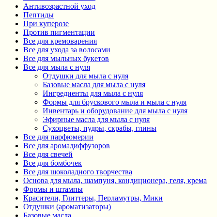
Антивозрастной уход
Пептиды
При куперозе
Против пигментации
Все для кремоварения
Все для ухода за волосами
Все для мыльных букетов
Все для мыла с нуля
Отдушки для мыла с нуля
Базовые масла для мыла с нуля
Ингредиенты для мыла с нуля
Формы для брускового мыла и мыла с нуля
Инвентарь и оборудование для мыла с нуля
Эфирные масла для мыла с нуля
Сухоцветы, пудры, скрабы, глины
Все для парфюмерии
Все для аромадиффузоров
Все для свечей
Все для бомбочек
Все для шоколадного творчества
Основа для мыла, шампуня, кондиционера, геля, крема
Формы и штампы
Красители, Глиттеры, Перламутры, Мики
Отдушки (ароматизаторы)
Базовые масла