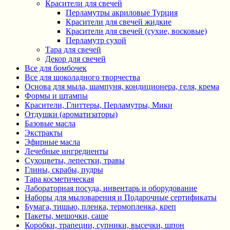
Красители для свечей
Перламутры акриловые Турция
Красители для свечей жидкие
Красители для свечей (сухие, восковые)
Перламутр сухой
Тара для свечей
Декор для свечей
Все для бомбочек
Все для шоколадного творчества
Основа для мыла, шампуня, кондиционера, геля, крема
Формы и штампы
Красители, Глиттеры, Перламутры, Мики
Отдушки (ароматизаторы)
Базовые масла
Экстракты
Эфирные масла
Лечебные ингредиенты
Сухоцветы, лепестки, травы
Глины, скрабы, пудры
Тара косметическая
Лабораторная посуда, инвентарь и оборудование
Наборы для мыловарения и Подарочные сертификаты
Бумага, тишью, пленка, термопленка, креп
Пакеты, мешочки, саше
Коробки, трапеции, супники, высечки, шпон