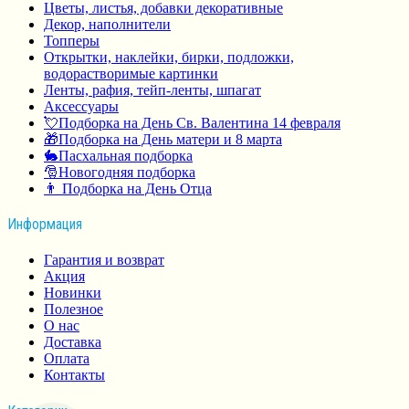
Цветы, листья, добавки декоративные
Декор, наполнители
Топперы
Открытки, наклейки, бирки, подложки,
водорастворимые картинки
Ленты, рафия, тейп-ленты, шпагат
Аксессуары
💘Подборка на День Св. Валентина 14 февраля
🎁Подборка на День матери и 8 марта
🐇Пасхальная подборка
🎅Новогодняя подборка
👨 Подборка на День Отца
Информация
Гарантия и возврат
Акция
Новинки
Полезное
О нас
Доставка
Оплата
Контакты