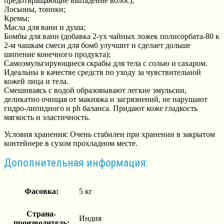
предотвращающие выпадение волос);
Лосьоны, тоники;
Кремы;
Масла для ванн и душа;
Бомбы для ванн (добавка 2-ух чайных ложек полисорбата-80 к
2-м чашкам смеси для бомб улучшит и сделает дольше
шипение конечного продукта);
Самоэмульгирующиеся скрабы для тела с солью и сахаром.
Идеальны в качестве средств по уходу за чувствительной
кожей лица и тела.
Смешиваясь с водой образовывают легкие эмульсии,
деликатно очищая от макияжа и загрязнений, не нарушают
гидро-липидного и ph баланса. Придают коже гладкость
мягкость и эластичность.
Условия хранения: Очень стабилен при хранении в закрытом
контейнере в сухом прохладном месте.
Дополнительная информация:
Фасовка:
5 кг
Страна-
Индия
производитель: