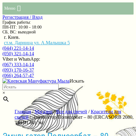
Меню
Регистрация / Вход
График работы:
ПН-ПТ: 10:00 - 18:00
СБ, ВС: выходной
г. Киев.
ст.м. Дарница ул. А.Малышка 5
(044) 221-14-14
(050) 321-14-14
Viber и WhatsApp:
(067) 333-14-14
(093) 170-16-37
(066) 264-57-47
Искать
×
Главная
/
Магазин
/
Все для свечей
/
Красители для
свечей
/ Эмульгатор Полисорбат – 80 (ERCASORB 2080,
ТВИН-80) 5кг