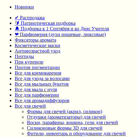
Новинки
✔ Распродажа
🔰 Патриотическая подборка
🔔 Подборка к 1 Сентября и ко Дню Учителя
❤ Парфюмерия (духи нишевые, люксовые)
Фиксаторы аромата
Косметические маски
Антивозрастной уход
Пептиды
При куперозе
Против пигментации
Все для кремоварения
Все для ухода за волосами
Все для мыльных букетов
Все для мыла с нуля
Все для парфюмерии
Все для аромадиффузоров
Все для свечей
Формы для свечей (акрил, силикон)
Отдушки (ароматизаторы) для свечей
Воски, парафины, вощина, гели для свечей
Силиконовые формы 3D для свечей
Фитили, инвентарь и оборудование для свечей