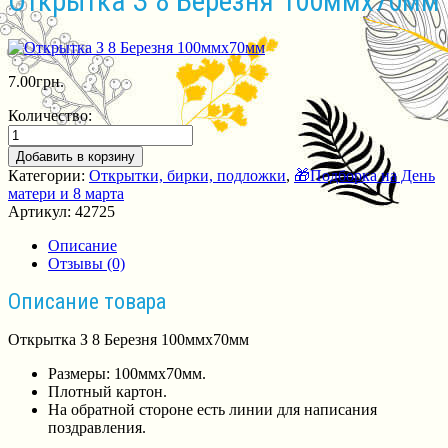
Открытка З 8 Березня 100ммх70мм
7.00
грн.
Количество:
Добавить в корзину
Категории:
Открытки, бирки, подложки
,
🎁Подборка на День
матери и 8 марта
Артикул:
42725
Описание
Отзывы (0)
Описание товара
Открытка З 8 Березня 100ммх70мм
Размеры: 100ммх70мм.
Плотный картон.
На обратной стороне есть линии для написания
поздравления.