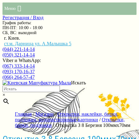
Меню
Регистрация / Вход
График работы:
ПН-ПТ: 10:00 - 18:00
СБ, ВС: выходной
г. Киев.
ст.м. Дарница ул. А.Малышка 5
(044) 221-14-14
(050) 321-14-14
Viber и WhatsApp:
(067) 333-14-14
(093) 170-16-37
(066) 264-57-47
Искать
×
Главная
/
Магазин
/
Открытки, наклейки, бирки,
подложки, водорастворимые картинки
/
Открытки,
бирки, подложки
/ Открытка З 8 Березня 100ммх70мм