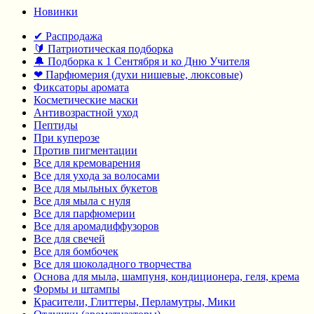
Новинки
✔ Распродажа
🔰 Патриотическая подборка
🔔 Подборка к 1 Сентября и ко Дню Учителя
❤ Парфюмерия (духи нишевые, люксовые)
Фиксаторы аромата
Косметические маски
Антивозрастной уход
Пептиды
При куперозе
Против пигментации
Все для кремоварения
Все для ухода за волосами
Все для мыльных букетов
Все для мыла с нуля
Все для парфюмерии
Все для аромадиффузоров
Все для свечей
Все для бомбочек
Все для шоколадного творчества
Основа для мыла, шампуня, кондиционера, геля, крема
Формы и штампы
Красители, Глиттеры, Перламутры, Мики