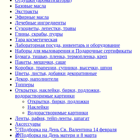
Отдушки (ароматизаторы)
Базовые масла
Экстракты
Эфирные масла
Лечебные ингредиенты
Сухоцветы, лепестки, травы
Глины, скрабы, пудры
Тара косметическая
Лабораторная посуда, инвентарь и оборудование
Наборы для мыловарения и Подарочные сертификаты
Бумага, тишью, пленка, термопленка, креп
Пакеты, мешочки, саше
Коробки, трапеции, супники, высечки, шпон
Цветы, листья, добавки декоративные
Декор, наполнители
Топперы
Открытки, наклейки, бирки, подложки,
водорастворимые картинки
Открытки, бирки, подложки
Наклейки
Водорастворимые картинки
Ленты, рафия, тейп-ленты, шпагат
Аксессуары
💘Подборка на День Св. Валентина 14 февраля
🎁Подборка на День матери и 8 марта