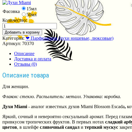
15мл
Фасовка
50мл
Количество:
Добавить в корзину
Категория:
❤ Парфюмерия (духи нишевые, люксовые)
Артикул:
70370
Описание
Доставка и оплата
Отзывы (0)
Описание товара
Для женщин.
Флакон: стекло. Распылитель: металл. Упаковка: коробка.
Духи Miami
- аналог известных духов Miami Blossom Escada
,
ко
Яркий, сочный и невероятно сексуальный аромат. Перед глаза
привкусом тропических фруктов.
В первых нотах
сладкий арб
цветов
, в шлейфе
сливочный сандал
и
терпкий мускус
закре