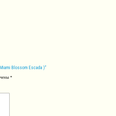
Miami Blossom Escada )”
ечены
*