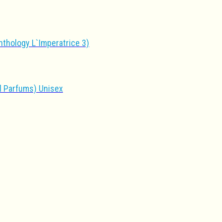
hology L`Imperatrice 3)
l Parfums) Unisex