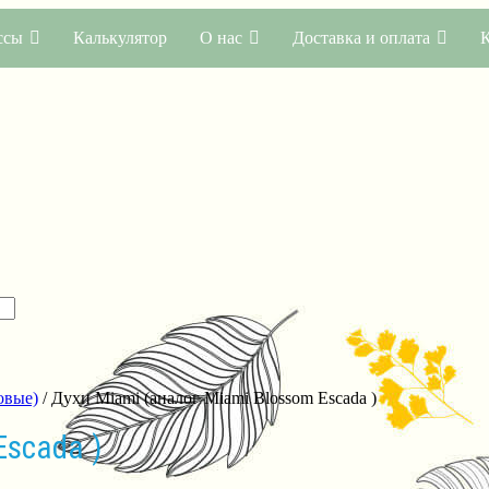
ссы
Калькулятор
О нас
Доставка и оплата
овые)
/ Духи Miami (аналог Miami Blossom Escada )
Escada )