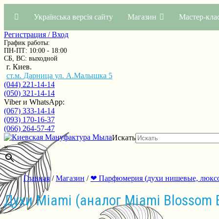
Українська версія сайту
Магазин
Мастер-кла
Регистрация / Вход
График работы:
ПН-ПТ: 10:00 - 18:00
СБ, ВС: выходной
г. Киев.
ст.м. Дарница ул. А.Малышка 5
(044) 221-14-14
(050) 321-14-14
Viber и WhatsApp:
(067) 333-14-14
(093) 170-16-37
(066) 264-57-47
Искать
×
Главная
/
Магазин
/
❤ Парфюмерия (духи нишевые, люкс
Духи Miami (аналог Miami Blossom 