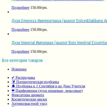
Подробнее
150.00
грн.
Духи Empress Императрица (аналог Dolce&Gabbana Ant
Подробнее
150.00
грн.
Духи Impеrial Империал (аналог Bois Impérial Essentia
Подробнее
150.00
грн.
Все категории товаров
Новинки
✔ Распродажа
🔰 Патриотическая подборка
🔔 Подборка к 1 Сентября и ко Дню Учителя
❤ Парфюмерия (духи нишевые, люксовые)
Фиксаторы аромата
Косметические маски
Антивозрастной уход