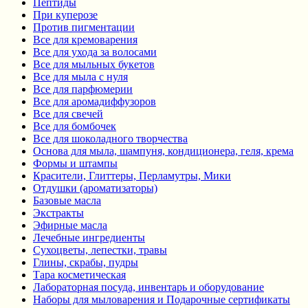
Пептиды
При куперозе
Против пигментации
Все для кремоварения
Все для ухода за волосами
Все для мыльных букетов
Все для мыла с нуля
Все для парфюмерии
Все для аромадиффузоров
Все для свечей
Все для бомбочек
Все для шоколадного творчества
Основа для мыла, шампуня, кондиционера, геля, крема
Формы и штампы
Красители, Глиттеры, Перламутры, Мики
Отдушки (ароматизаторы)
Базовые масла
Экстракты
Эфирные масла
Лечебные ингредиенты
Сухоцветы, лепестки, травы
Глины, скрабы, пудры
Тара косметическая
Лабораторная посуда, инвентарь и оборудование
Наборы для мыловарения и Подарочные сертификаты