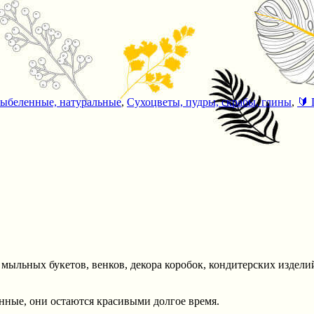
выбеленные, натуральные
,
Сухоцветы, пудры, скрабы, глины
,
🔰 
ыльных букетов, венков, декора коробок, кондитерских изделий
нные, они остаются красивыми долгое время.