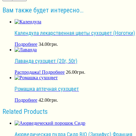
Вам также будет интересно…
Календула лекарственная цветы сухоцвет (Ноготки)
Подробнее
34.00
грн.
Лаванда сухоцвет (20г, 50г)
Распродажа!
Подробнее
26.00
грн.
Ромашка аптечная сухоцвет
Подробнее
42.00
грн.
Related Products
Аюрведическая пудра Сидр BIO (Зизифус) Франция