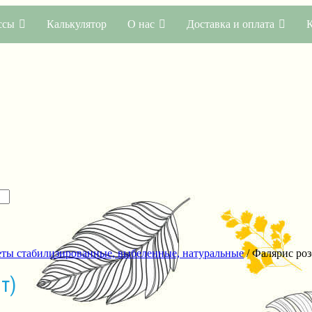
ссы
Калькулятор
О нас
Доставка и оплата
ты стабилизированные, выбеленные, натуральные
/ Фалярис роз
т)