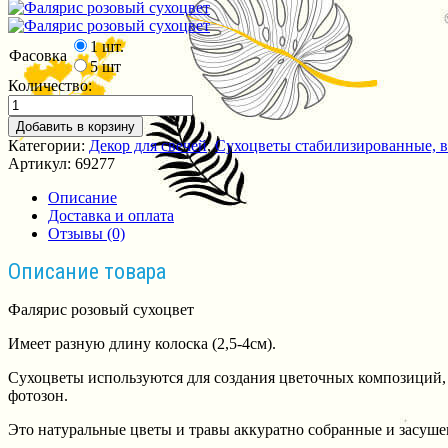
1 шт.
Фасовка
5 шт
Количество:
Добавить в корзину
Категории:
Декор для свечей
,
Сухоцветы стабилизированные, 
Артикул:
69277
Описание
Доставка и оплата
Отзывы (0)
Описание товара
Фалярис розовый сухоцвет
Имеет разную длину колоска (2,5-4см).
Сухоцветы используются для создания цветочных композиций, м
фотозон.
Это натуральные цветы и травы аккуратно собранные и засуше