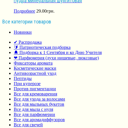
Пудра минеральная шунгитовая
Подробнее
29.00
грн.
Все категории товаров
Новинки
✔ Распродажа
🔰 Патриотическая подборка
🔔 Подборка к 1 Сентября и ко Дню Учителя
❤ Парфюмерия (духи нишевые, люксовые)
Фиксаторы аромата
Косметические маски
Антивозрастной уход
Пептиды
При куперозе
Против пигментации
Все для кремоварения
Все для ухода за волосами
Все для мыльных букетов
Все для мыла с нуля
Все для парфюмерии
Все для аромадиффузоров
Все для свечей