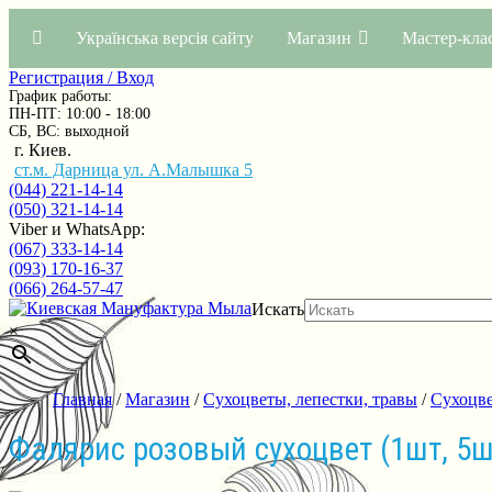
Українська версія сайту
Магазин
Мастер-кла
Регистрация / Вход
График работы:
ПН-ПТ: 10:00 - 18:00
СБ, ВС: выходной
г. Киев.
ст.м. Дарница ул. А.Малышка 5
(044) 221-14-14
(050) 321-14-14
Viber и WhatsApp:
(067) 333-14-14
(093) 170-16-37
(066) 264-57-47
Искать
×
Главная
/
Магазин
/
Сухоцветы, лепестки, травы
/
Сухоцве
Фалярис розовый сухоцвет (1шт, 5ш