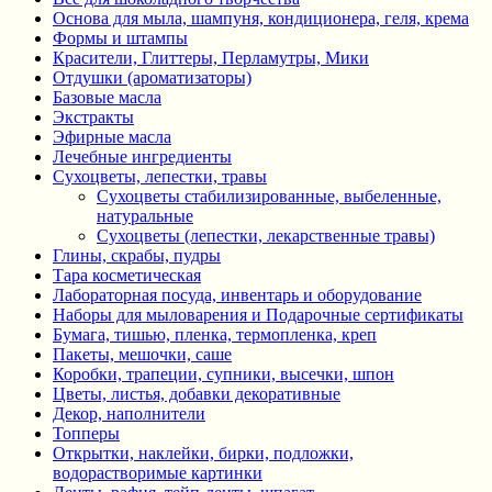
Основа для мыла, шампуня, кондиционера, геля, крема
Формы и штампы
Красители, Глиттеры, Перламутры, Мики
Отдушки (ароматизаторы)
Базовые масла
Экстракты
Эфирные масла
Лечебные ингредиенты
Сухоцветы, лепестки, травы
Сухоцветы стабилизированные, выбеленные,
натуральные
Сухоцветы (лепестки, лекарственные травы)
Глины, скрабы, пудры
Тара косметическая
Лабораторная посуда, инвентарь и оборудование
Наборы для мыловарения и Подарочные сертификаты
Бумага, тишью, пленка, термопленка, креп
Пакеты, мешочки, саше
Коробки, трапеции, супники, высечки, шпон
Цветы, листья, добавки декоративные
Декор, наполнители
Топперы
Открытки, наклейки, бирки, подложки,
водорастворимые картинки