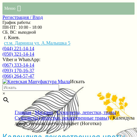
Меню
Регистрация / Вход
График работы:
ПН-ПТ: 10:00 - 18:00
СБ, ВС: выходной
г. Киев.
ст.м. Дарница ул. А.Малышка 5
(044) 221-14-14
(050) 321-14-14
Viber и WhatsApp:
(067) 333-14-14
(093) 170-16-37
(066) 264-57-47
Искать
×
Главная
/
Магазин
/
Сухоцветы, лепестки, травы
/
Сухоцветы (лепестки, лекарственные травы)
/ Календула
лекарственная цветы сухоцвет (Ноготки)