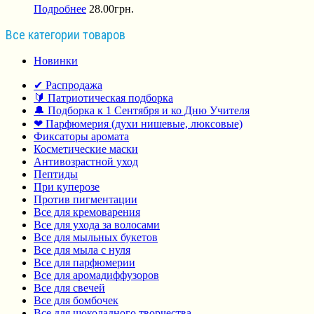
Подробнее
28.00
грн.
Все категории товаров
Новинки
✔ Распродажа
🔰 Патриотическая подборка
🔔 Подборка к 1 Сентября и ко Дню Учителя
❤ Парфюмерия (духи нишевые, люксовые)
Фиксаторы аромата
Косметические маски
Антивозрастной уход
Пептиды
При куперозе
Против пигментации
Все для кремоварения
Все для ухода за волосами
Все для мыльных букетов
Все для мыла с нуля
Все для парфюмерии
Все для аромадиффузоров
Все для свечей
Все для бомбочек
Все для шоколадного творчества