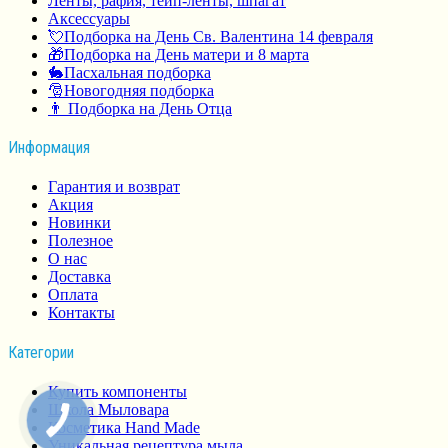
Ленты, рафия, тейп-ленты, шпагат
Аксессуары
💘Подборка на День Св. Валентина 14 февраля
🎁Подборка на День матери и 8 марта
🐇Пасхальная подборка
🎅Новогодняя подборка
👨 Подборка на День Отца
Информация
Гарантия и возврат
Акция
Новинки
Полезное
О нас
Доставка
Оплата
Контакты
Категории
Купить компоненты
Школа Мыловара
Косметика Hand Made
Уникальная рецептура мыла