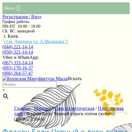
Меню
Регистрация / Вход
График работы:
ПН-ПТ: 10:00 - 18:00
СБ, ВС: выходной
г. Киев.
ст.м. Дарница ул. А.Малышка 5
(044) 221-14-14
(050) 321-14-14
Viber и WhatsApp:
(067) 333-14-14
(093) 170-16-37
(066) 264-57-47
Искать
×
Главная
/
Магазин
/
Тара косметическая
/
Пластиковая
тара
/ Флакон Боди Черный с диск-топом (золото)
(125мл, 250мл)