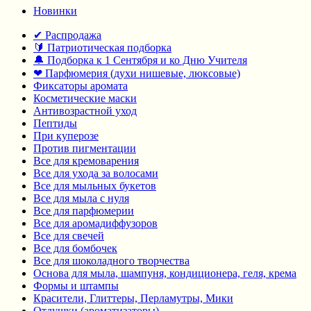
Новинки
✔ Распродажа
🔰 Патриотическая подборка
🔔 Подборка к 1 Сентября и ко Дню Учителя
❤ Парфюмерия (духи нишевые, люксовые)
Фиксаторы аромата
Косметические маски
Антивозрастной уход
Пептиды
При куперозе
Против пигментации
Все для кремоварения
Все для ухода за волосами
Все для мыльных букетов
Все для мыла с нуля
Все для парфюмерии
Все для аромадиффузоров
Все для свечей
Все для бомбочек
Все для шоколадного творчества
Основа для мыла, шампуня, кондиционера, геля, крема
Формы и штампы
Красители, Глиттеры, Перламутры, Мики
Отдушки (ароматизаторы)