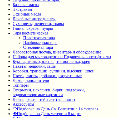
Базовые масла
Экстракты
Эфирные масла
Лечебные ингредиенты
Сухоцветы, лепестки, травы
Глины, скрабы, пудры
Тара косметическая
Пластиковая тара
Парфюмерная тара
Стеклянная тара
Лабораторная посуда, инвентарь и оборудование
Наборы для мыловарения и Подарочные сертификаты
Бумага, тишью, пленка, термопленка, креп
Пакеты, мешочки, саше
Коробки, трапеции, супники, высечки, шпон
Цветы, листья, добавки декоративные
Декор, наполнители
Топперы
Открытки, наклейки, бирки, подложки,
водорастворимые картинки
Ленты, рафия, тейп-ленты, шпагат
Аксессуары
💘Подборка на День Св. Валентина 14 февраля
🎁Подборка на День матери и 8 марта