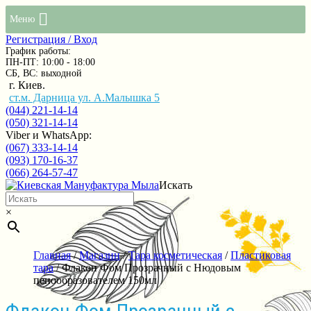
Меню
Регистрация / Вход
График работы:
ПН-ПТ: 10:00 - 18:00
СБ, ВС: выходной
г. Киев.
ст.м. Дарница ул. А.Малышка 5
(044) 221-14-14
(050) 321-14-14
Viber и WhatsApp:
(067) 333-14-14
(093) 170-16-37
(066) 264-57-47
Искать
×
Главная
/
Магазин
/
Тара косметическая
/
Пластиковая
тара
/ Флакон Фом Прозрачный с Нюдовым
пенообразователем 150мл