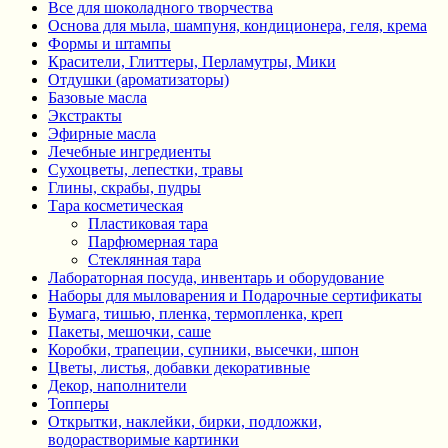
Все для шоколадного творчества
Основа для мыла, шампуня, кондиционера, геля, крема
Формы и штампы
Красители, Глиттеры, Перламутры, Мики
Отдушки (ароматизаторы)
Базовые масла
Экстракты
Эфирные масла
Лечебные ингредиенты
Сухоцветы, лепестки, травы
Глины, скрабы, пудры
Тара косметическая
Пластиковая тара
Парфюмерная тара
Стеклянная тара
Лабораторная посуда, инвентарь и оборудование
Наборы для мыловарения и Подарочные сертификаты
Бумага, тишью, пленка, термопленка, креп
Пакеты, мешочки, саше
Коробки, трапеции, супники, высечки, шпон
Цветы, листья, добавки декоративные
Декор, наполнители
Топперы
Открытки, наклейки, бирки, подложки,
водорастворимые картинки