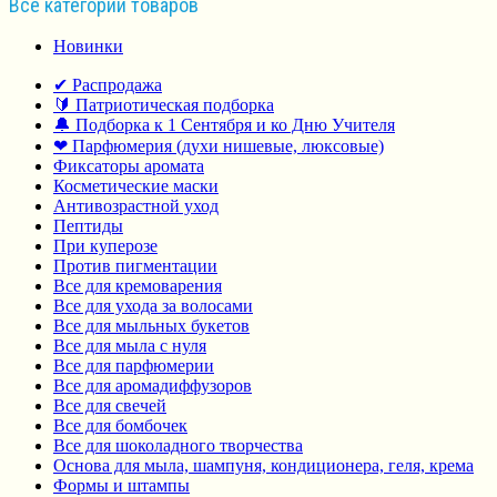
Все категории товаров
Новинки
✔ Распродажа
🔰 Патриотическая подборка
🔔 Подборка к 1 Сентября и ко Дню Учителя
❤ Парфюмерия (духи нишевые, люксовые)
Фиксаторы аромата
Косметические маски
Антивозрастной уход
Пептиды
При куперозе
Против пигментации
Все для кремоварения
Все для ухода за волосами
Все для мыльных букетов
Все для мыла с нуля
Все для парфюмерии
Все для аромадиффузоров
Все для свечей
Все для бомбочек
Все для шоколадного творчества
Основа для мыла, шампуня, кондиционера, геля, крема
Формы и штампы