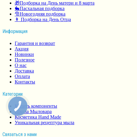
🎁Подборка на День матери и 8 марта
🐇Пасхальная подборка
🎅Новогодняя подборка
👨 Подборка на День Отца
Информация
Гарантия и возврат
Акция
Новинки
Полезное
О нас
Доставка
Оплата
Контакты
Категории
Купить компоненты
Школа Мыловара
Косметика Hand Made
Уникальная рецептура мыла
Связаться з нами