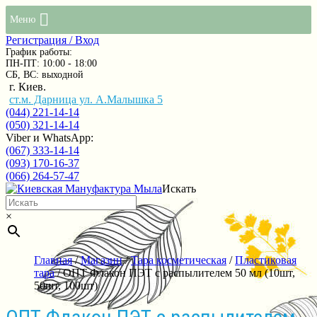
Меню
Регистрация / Вход
График работы:
ПН-ПТ: 10:00 - 18:00
СБ, ВС: выходной
г. Киев.
ст.м. Дарница ул. А.Малышка 5
(044) 221-14-14
(050) 321-14-14
Viber и WhatsApp:
(067) 333-14-14
(093) 170-16-37
(066) 264-57-47
Искать
×
Главная
/
Магазин
/
Тара косметическая
/
Пластиковая
тара
/ ОПТ Флакон ПЭТ с распылителем 50 мл (10шт,
50шт, 100шт)