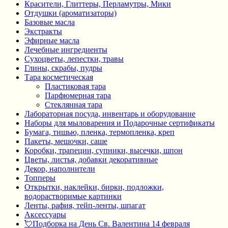
Красители, Глиттеры, Перламутры, Мики
Отдушки (ароматизаторы)
Базовые масла
Экстракты
Эфирные масла
Лечебные ингредиенты
Сухоцветы, лепестки, травы
Глины, скрабы, пудры
Тара косметическая
Пластиковая тара
Парфюмерная тара
Стеклянная тара
Лабораторная посуда, инвентарь и оборудование
Наборы для мыловарения и Подарочные сертификаты
Бумага, тишью, пленка, термопленка, креп
Пакеты, мешочки, саше
Коробки, трапеции, супники, высечки, шпон
Цветы, листья, добавки декоративные
Декор, наполнители
Топперы
Открытки, наклейки, бирки, подложки,
водорастворимые картинки
Ленты, рафия, тейп-ленты, шпагат
Аксессуары
💘Подборка на День Св. Валентина 14 февраля