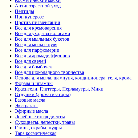
Косметические маски
Антивозрастной уход
Пептиды
При куперозе
Против пигментации
Все для кремоварения
Все для ухода за волосами
Все для мыльных букетов
Все для мыла с нуля
Все для парфюмерии
Все для аромадиффузоров
Все для свечей
Все для бомбочек
Все для шоколадного творчества
Основа для мыла, шампуня, кондиционера, геля, крема
Формы и штампы
Красители, Глиттеры, Перламутры, Мики
Отдушки (ароматизаторы)
Базовые масла
Экстракты
Эфирные масла
Лечебные ингредиенты
Сухоцветы, лепестки, травы
Глины, скрабы, пудры
Тара косметическая