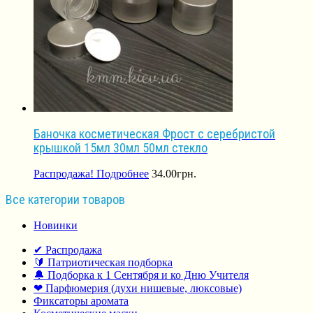
Баночка косметическая Фрост с серебристой
крышкой 15мл 30мл 50мл стекло
Распродажа!
Подробнее
34.00
грн.
Все категории товаров
Новинки
✔ Распродажа
🔰 Патриотическая подборка
🔔 Подборка к 1 Сентября и ко Дню Учителя
❤ Парфюмерия (духи нишевые, люксовые)
Фиксаторы аромата