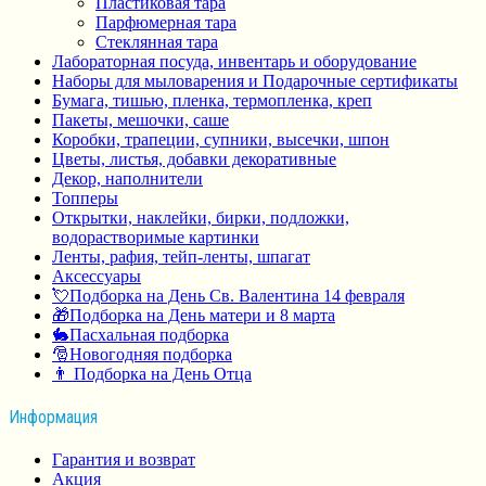
Пластиковая тара
Парфюмерная тара
Стеклянная тара
Лабораторная посуда, инвентарь и оборудование
Наборы для мыловарения и Подарочные сертификаты
Бумага, тишью, пленка, термопленка, креп
Пакеты, мешочки, саше
Коробки, трапеции, супники, высечки, шпон
Цветы, листья, добавки декоративные
Декор, наполнители
Топперы
Открытки, наклейки, бирки, подложки,
водорастворимые картинки
Ленты, рафия, тейп-ленты, шпагат
Аксессуары
💘Подборка на День Св. Валентина 14 февраля
🎁Подборка на День матери и 8 марта
🐇Пасхальная подборка
🎅Новогодняя подборка
👨 Подборка на День Отца
Информация
Гарантия и возврат
Акция