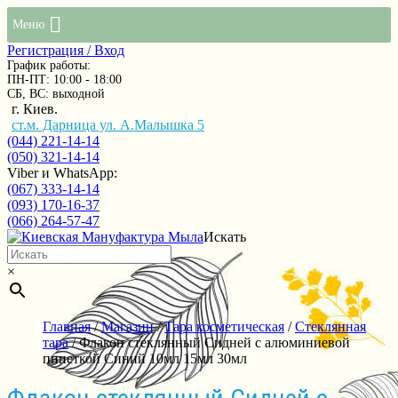
Меню
Регистрация / Вход
График работы:
ПН-ПТ: 10:00 - 18:00
СБ, ВС: выходной
г. Киев.
ст.м. Дарница ул. А.Малышка 5
(044) 221-14-14
(050) 321-14-14
Viber и WhatsApp:
(067) 333-14-14
(093) 170-16-37
(066) 264-57-47
Искать
×
Главная
/
Магазин
/
Тара косметическая
/
Стеклянная
тара
/ Флакон стеклянный Сидней с алюминиевой
пипеткой Синий 10мл 15мл 30мл