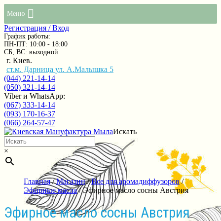
Меню
Регистрация / Вход
График работы:
ПН-ПТ: 10:00 - 18:00
СБ, ВС: выходной
г. Киев.
ст.м. Дарница ул. А.Малышка 5
(044) 221-14-14
(050) 321-14-14
Viber и WhatsApp:
(067) 333-14-14
(093) 170-16-37
(066) 264-57-47
Искать
×
Главная
/
Магазин
/
Все для аромадиффузоров
/
Эфирные масла
/ Эфирное масло сосны Австрия
Эфирное масло сосны Австрия