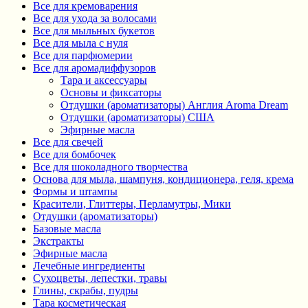
Все для кремоварения
Все для ухода за волосами
Все для мыльных букетов
Все для мыла с нуля
Все для парфюмерии
Все для аромадиффузоров
Тара и аксессуары
Основы и фиксаторы
Отдушки (ароматизаторы) Англия Aroma Dream
Отдушки (ароматизаторы) США
Эфирные масла
Все для свечей
Все для бомбочек
Все для шоколадного творчества
Основа для мыла, шампуня, кондиционера, геля, крема
Формы и штампы
Красители, Глиттеры, Перламутры, Мики
Отдушки (ароматизаторы)
Базовые масла
Экстракты
Эфирные масла
Лечебные ингредиенты
Сухоцветы, лепестки, травы
Глины, скрабы, пудры
Тара косметическая