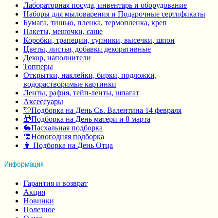
Лабораторная посуда, инвентарь и оборудование
Наборы для мыловарения и Подарочные сертификаты
Бумага, тишью, пленка, термопленка, креп
Пакеты, мешочки, саше
Коробки, трапеции, супники, высечки, шпон
Цветы, листья, добавки декоративные
Декор, наполнители
Топперы
Открытки, наклейки, бирки, подложки,
водорастворимые картинки
Ленты, рафия, тейп-ленты, шпагат
Аксессуары
💘Подборка на День Св. Валентина 14 февраля
🎁Подборка на День матери и 8 марта
🐇Пасхальная подборка
🎅Новогодняя подборка
👨 Подборка на День Отца
Информация
Гарантия и возврат
Акция
Новинки
Полезное