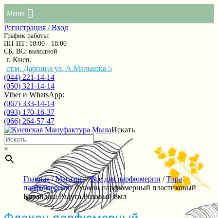
Меню
Регистрация / Вход
График работы:
ПН-ПТ: 10:00 - 18:00
СБ, ВС: выходной
г. Киев.
ст.м. Дарница ул. А.Малышка 5
(044) 221-14-14
(050) 321-14-14
Viber и WhatsApp:
(067) 333-14-14
(093) 170-16-37
(066) 264-57-47
Искать
×
Главная
/
Магазин
/
Все для парфюмерии
/
Тара
парфюмерная
/ Флакон парфюмерный пластиковый
Карандаш Радуга Розовый 8мл