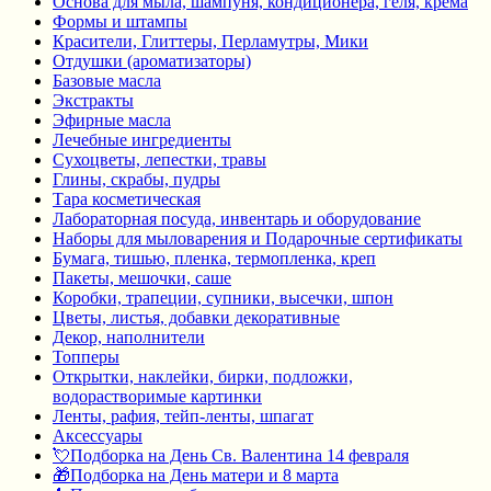
Основа для мыла, шампуня, кондиционера, геля, крема
Формы и штампы
Красители, Глиттеры, Перламутры, Мики
Отдушки (ароматизаторы)
Базовые масла
Экстракты
Эфирные масла
Лечебные ингредиенты
Сухоцветы, лепестки, травы
Глины, скрабы, пудры
Тара косметическая
Лабораторная посуда, инвентарь и оборудование
Наборы для мыловарения и Подарочные сертификаты
Бумага, тишью, пленка, термопленка, креп
Пакеты, мешочки, саше
Коробки, трапеции, супники, высечки, шпон
Цветы, листья, добавки декоративные
Декор, наполнители
Топперы
Открытки, наклейки, бирки, подложки,
водорастворимые картинки
Ленты, рафия, тейп-ленты, шпагат
Аксессуары
💘Подборка на День Св. Валентина 14 февраля
🎁Подборка на День матери и 8 марта