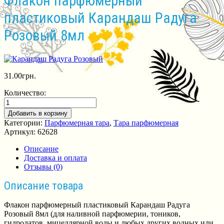
Флакон парфюмерный
пластиковый Карандаш Радуга
Розовый 8мл
31.00
грн.
Количество:
Добавить в корзину
Категории:
Парфюмерная тара
,
Тара парфюмерная
Артикул:
62628
Описание
Доставка и оплата
Отзывы (0)
Описание товара
Флакон парфюмерный пластиковый Карандаш Радуга
Розовый 8мл (для наливной парфюмерии, тоников,
гидролатов, мицеллярной воды и любых других водных или