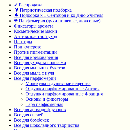
✔ Распродажа
🔰 Патриотическая подборка
🔔 Подборка к 1 Сентября и ко Дню Учителя
❤ Парфюмерия (духи нишевые, люксовые)
Фиксаторы аромата
Косметические маски
Антивозрастной уход
Пептиды
При куперозе
Против пигментации
Все для кремоварения
Все для ухода за волосами
Все для мыльных букетов
Все для мыла с нуля
Все для парфюмерии
Молекулы и душистые вещества
Отдушки парфюмированные Англия
Отдушки парфюмированные Франция
Основы и фиксаторы
Тара парфюмерная
Все для аромадиффузоров
Все для свечей
Все для бомбочек
Все для шоколадного творчества