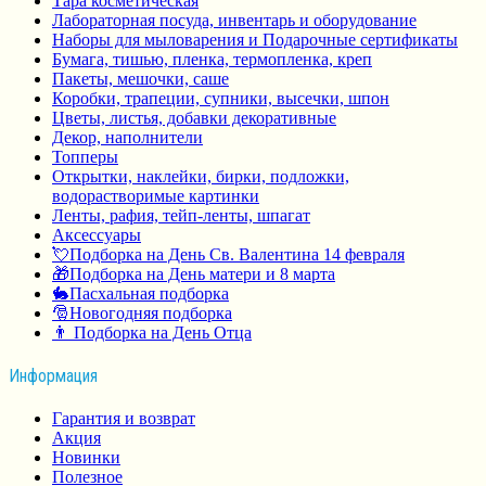
Тара косметическая
Лабораторная посуда, инвентарь и оборудование
Наборы для мыловарения и Подарочные сертификаты
Бумага, тишью, пленка, термопленка, креп
Пакеты, мешочки, саше
Коробки, трапеции, супники, высечки, шпон
Цветы, листья, добавки декоративные
Декор, наполнители
Топперы
Открытки, наклейки, бирки, подложки,
водорастворимые картинки
Ленты, рафия, тейп-ленты, шпагат
Аксессуары
💘Подборка на День Св. Валентина 14 февраля
🎁Подборка на День матери и 8 марта
🐇Пасхальная подборка
🎅Новогодняя подборка
👨 Подборка на День Отца
Информация
Гарантия и возврат
Акция
Новинки
Полезное