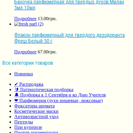
Баночка парфюмерная для твердых духов Милан
5мл 10мл
Подробнее
13.00
грн.
Флакон парфюмерный для твердого дезодоранта
Фреш Белый 50 г
Подробнее
67.00
грн.
Все категории товаров
Новинки
✔ Распродажа
🔰 Патриотическая подборка
🔔 Подборка к 1 Сентября и ко Дню Учителя
❤ Парфюмерия (духи нишевые, люксовые)
Фиксаторы аромата
Косметические маски
Антивозрастной уход
Пептиды
При куперозе
Против пигментации