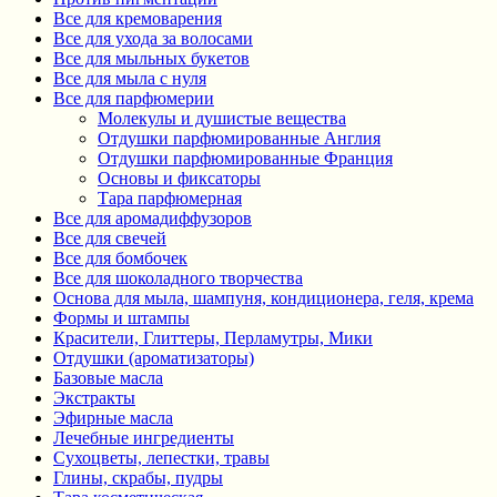
Все для кремоварения
Все для ухода за волосами
Все для мыльных букетов
Все для мыла с нуля
Все для парфюмерии
Молекулы и душистые вещества
Отдушки парфюмированные Англия
Отдушки парфюмированные Франция
Основы и фиксаторы
Тара парфюмерная
Все для аромадиффузоров
Все для свечей
Все для бомбочек
Все для шоколадного творчества
Основа для мыла, шампуня, кондиционера, геля, крема
Формы и штампы
Красители, Глиттеры, Перламутры, Мики
Отдушки (ароматизаторы)
Базовые масла
Экстракты
Эфирные масла
Лечебные ингредиенты
Сухоцветы, лепестки, травы
Глины, скрабы, пудры