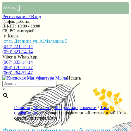
Меню
Регистрация / Вход
График работы:
ПН-ПТ: 10:00 - 18:00
СБ, ВС: выходной
г. Киев.
ст.м. Дарница ул. А.Малышка 5
(044) 221-14-14
(050) 321-14-14
Viber и WhatsApp:
(067) 333-14-14
(093) 170-16-37
(066) 264-57-47
Искать
×
Главная
/
Магазин
/
Все для парфюмерии
/
Тара
парфюмерная
/ Флакон парфюмерный стеклянный Лиза
с распылителем 10мл