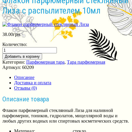
Флакон парфюмерный стеклянный
Лиза с распылителем 10мл
38.00
грн.
Количество:
Добавить в корзину
Категории:
Парфюмерная тара
,
Тара парфюмерная
Артикул:
60209
Описание
Доставка и оплата
Отзывы (0)
Описание товара
Флакон парфюмерный стеклянный Лиза для наливной
парфюмерии, тоников, гидролатов, мицеллярной воды и
любых других водных или спиртовых косметических средств.
Материал: стекло