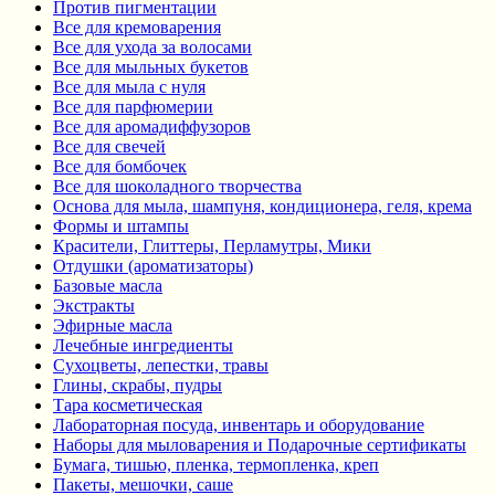
Против пигментации
Все для кремоварения
Все для ухода за волосами
Все для мыльных букетов
Все для мыла с нуля
Все для парфюмерии
Все для аромадиффузоров
Все для свечей
Все для бомбочек
Все для шоколадного творчества
Основа для мыла, шампуня, кондиционера, геля, крема
Формы и штампы
Красители, Глиттеры, Перламутры, Мики
Отдушки (ароматизаторы)
Базовые масла
Экстракты
Эфирные масла
Лечебные ингредиенты
Сухоцветы, лепестки, травы
Глины, скрабы, пудры
Тара косметическая
Лабораторная посуда, инвентарь и оборудование
Наборы для мыловарения и Подарочные сертификаты
Бумага, тишью, пленка, термопленка, креп
Пакеты, мешочки, саше