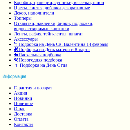
Коробки, трапеции, супники, высечки, шпон
Цветы, листья, добавки декоративные
Декор, наполнители
Топперы
Открытки, наклейки, бирки, подложки,
водорастворимые картинки
Ленты, рафия, тейп-ленты, шпагат
Аксессуары
💘Подборка на День Св. Валентина 14 февраля
🎁Подборка на День матери и 8 марта
🐇Пасхальная подборка
🎅Новогодняя подборка
👨 Подборка на День Отца
Информация
Гарантия и возврат
Акция
Новинки
Полезное
О нас
Доставка
Оплата
Контакты