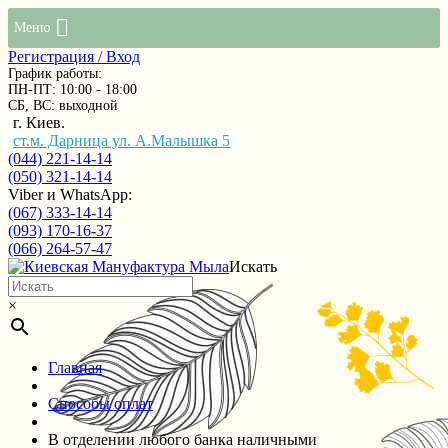
Меню
Регистрация / Вход
График работы:
ПН-ПТ: 10:00 - 18:00
СБ, ВС: выходной
г. Киев.
ст.м. Дарница ул. А.Малышка 5
(044) 221-14-14
(050) 321-14-14
Viber и WhatsApp:
(067) 333-14-14
(093) 170-16-37
(066) 264-57-47
Искать
×
Главная
Способы оплат
В отделении любого банка наличными