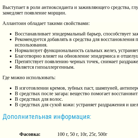
Выступает в роли антиоксиданта и заживляющего средства, глу
замедляет появление морщин.
Аллантоин обладает такими свойствами:
Восстанавливает эпидермальный барьер, способствует заж
Рекомендуется добавлять в средства для восстановлени
использования.
Нормализует функциональность сальных желез, устраняет
Благотворно влияет на обновление эпидермиса и отшелуш
Препятствует появлению черных точек, снимает раздраже
Является гипоаллергенным.
Где можно использовать:
В изготовлении кремов, зубных паст, шампуней, антипер
В средствах после загара: вещество помогает восстановить
В средствах для волос.
В средствах для сухой кожи: устраняет раздражения и ше
Дополнительная информация:
Фасовка:
100 г, 50 г, 10г, 25г, 500г