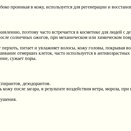
боко проникая в кожу, используется для регенерации и восстано
ивлению, поэтому часто встречается в косметике для людей с де
я после солнечных ожогов, при механическом или химическом п
 перхоть, питает и увлажняет волосы, кожу головы, покрывая в
ивание отмерших клеток, часто используется в антивозрастных 
ние, сужает поры.
спирантов, дезодорантов.
 кожу после загара, в результате воздействия ветра, мороза, пр
лушения.