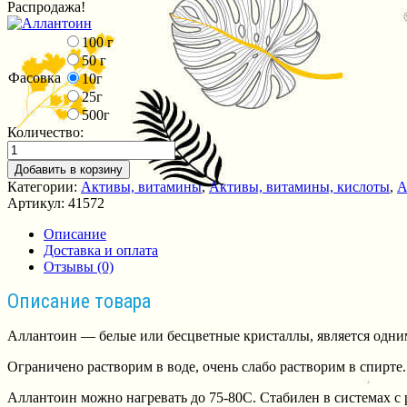
Распродажа!
100 г
50 г
Фасовка
10г
25г
500г
Количество:
Добавить в корзину
Категории:
Активы, витамины
,
Активы, витамины, кислоты
,
А
Артикул:
41572
Описание
Доставка и оплата
Отзывы (0)
Описание товара
Аллантоин — белые или бесцветные кристаллы, является одни
Ограничено растворим в воде, очень слабо растворим в спирте.
Аллантоин можно нагревать до 75-80С. Стабилен в системах с 