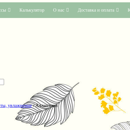
ссы
Калькулятор
О нас
Доставка и оплата
оты, увлажнение
/ Аллантоин