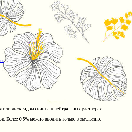
зе
я или диоксидом свинца в нейтральных растворах.
док. Более 0,5% можно вводить только в эмульсию.