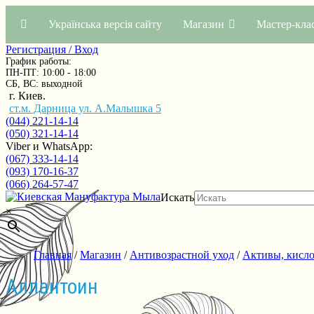
Українська версія сайту
Магазин
Мастер-кла
Регистрация / Вход
График работы:
ПН-ПТ: 10:00 - 18:00
СБ, ВС: выходной
г. Киев.
ст.м. Дарница ул. А.Малышка 5
(044) 221-14-14
(050) 321-14-14
Viber и WhatsApp:
(067) 333-14-14
(093) 170-16-37
(066) 264-57-47
Искать
×
Главная
/
Магазин
/
Антивозрастной уход
/
Активы, кисл
Аллантоин