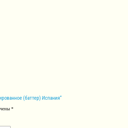
ированное (баттер) Испания”
ечены
*