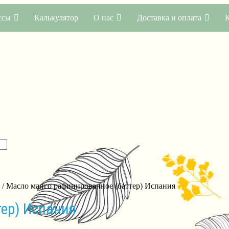
ссы
Калькулятор
О нас
Доставка и оплата
/ Масло манго рафинированное (баттер) Испания
ер) Испания