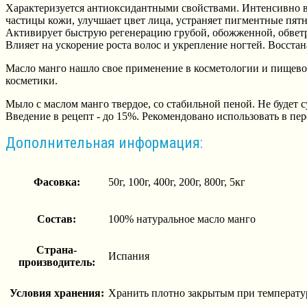
Характеризуется антиоксидантными свойствами. Интенсивно 
частицы кожи, улучшает цвет лица, устраняет пигментные пятна.
Активирует быструю регенерацию грубой, обожженной, обветр
Влияет на ускорение роста волос и укрепление ногтей. Восстан
Масло манго нашло свое применение в косметологии и пищево
косметики.
Мыло с маслом манго твердое, со стабильной пеной. Не будет 
Введение в рецепт - до 15%. Рекомендовано использовать в пе
Дополнительная информация:
Фасовка:
50г, 100г, 400г, 200г, 800г, 5кг
Состав:
100% натуральное масло манго
Страна-
Испания
производитель:
Условия хранения:
Хранить плотно закрытым при температуре