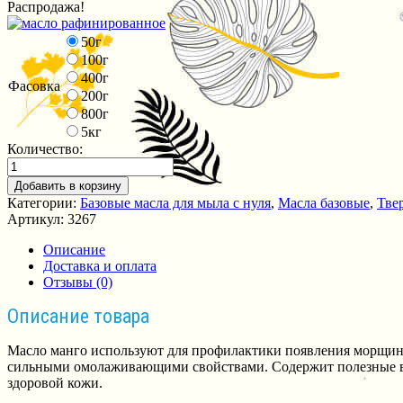
Распродажа!
50г
100г
400г
Фасовка
200г
800г
5кг
Количество:
Добавить в корзину
Категории:
Базовые масла для мыла с нуля
,
Масла базовые
,
Тве
Артикул:
3267
Описание
Доставка и оплата
Отзывы (0)
Описание товара
Масло манго используют для профилактики появления морщин. 
сильными омолаживающими свойствами. Содержит полезные в
здоровой кожи.