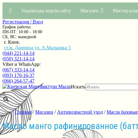
Українська версія сайту
Магазин
Мастер-кла
Регистрация / Вход
График работы:
ПН-ПТ: 10:00 - 18:00
СБ, ВС: выходной
г. Киев.
ст.м. Дарница ул. А.Малышка 5
(044) 221-14-14
(050) 321-14-14
Viber и WhatsApp:
(067) 333-14-14
(093) 170-16-37
(066) 264-57-47
Искать
×
Главная
/
Магазин
/
Антивозрастной уход
/
Масла базовые
Масло манго рафинированное (батт