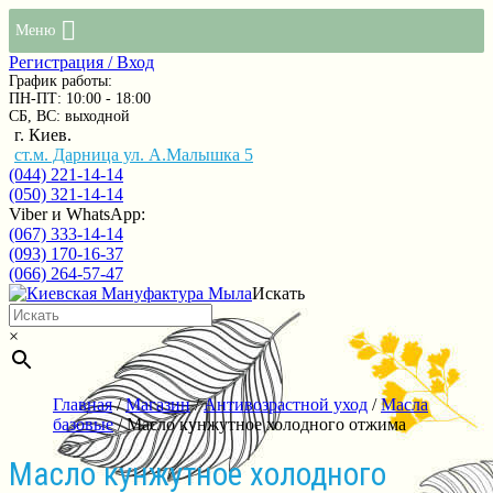
Меню
Регистрация / Вход
График работы:
ПН-ПТ: 10:00 - 18:00
СБ, ВС: выходной
г. Киев.
ст.м. Дарница ул. А.Малышка 5
(044) 221-14-14
(050) 321-14-14
Viber и WhatsApp:
(067) 333-14-14
(093) 170-16-37
(066) 264-57-47
Искать
×
Главная
/
Магазин
/
Антивозрастной уход
/
Масла
базовые
/ Масло кунжутное холодного отжима
Масло кунжутное холодного