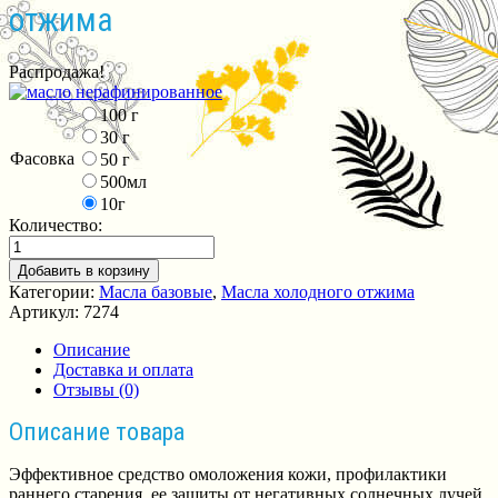
отжима
Распродажа!
100 г
30 г
Фасовка
50 г
500мл
10г
Количество:
Добавить в корзину
Категории:
Масла базовые
,
Масла холодного отжима
Артикул:
7274
Описание
Доставка и оплата
Отзывы (0)
Описание товара
Эффективное средство омоложения кожи, профилактики
раннего старения, ее защиты от негативных солнечных лучей,