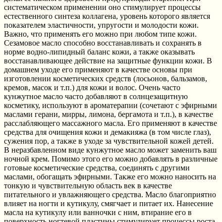
систематическом применении оно стимулирует процессы
естественного синтеза коллагена, уровень которого является
показателем эластичности, упругости и молодости кожи.
Важно, что применять его можно при любом типе кожи.
Сезамовое масло способно восстанавливать и сохранять в
норме водно-липидный баланс кожи, а также оказывать
восстанавливающее действие на защитные функции кожи. В
домашнем уходе его применяют в качестве основы при
изготовлении косметических средств (лосьонов, бальзамов,
кремов, масок и т.п.) для кожи и волос. Очень часто
кунжутное масло часто добавляют в солнцезащитную
косметику, используют в ароматерапии (сочетают с эфирными
маслами герани, мирры, лимона, бергамота и т.п.), в качестве
расслабляющего массажного масла. Его применяют в качестве
средства для очищения кожи и демакияжа (в том числе глаз),
сужения пор, а также в уходе за чувствительной кожей детей.
В неразбавленном виде кунжутное масло может заменить ваш
ночной крем. Помимо этого его можно добавлять в различные
готовые косметические средства, соединять с другими
маслами, обогащать эфирными. Также его можно наносить на
тонкую и чувствительную область век в качестве
питательного и увлажняющего средства. Масло благоприятно
влияет на ногти и кутикулу, смягчает и питает их. Нанесение
масла на кутикулу или ванночки с ним, втирание его в
поверхность ногтевой пластины стимулирует процессы роста