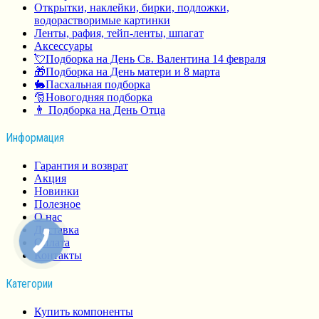
Открытки, наклейки, бирки, подложки,
водорастворимые картинки
Ленты, рафия, тейп-ленты, шпагат
Аксессуары
💘Подборка на День Св. Валентина 14 февраля
🎁Подборка на День матери и 8 марта
🐇Пасхальная подборка
🎅Новогодняя подборка
👨 Подборка на День Отца
Информация
Гарантия и возврат
Акция
Новинки
Полезное
О нас
Доставка
Оплата
Контакты
Категории
Купить компоненты