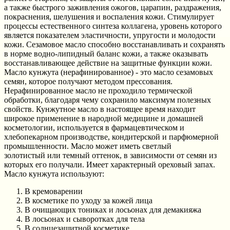
а также быстрого заживления ожогов, царапин, раздражения,
покраснения, шелушения и воспаления кожи. Стимулирует
процессы естественного синтеза коллагена, уровень которого
является показателем эластичности, упругости и молодости
кожи. Сезамовое масло способно восстанавливать и сохранять
в норме водно-липидный баланс кожи, а также оказывать
восстанавливающее действие на защитные функции кожи.
Масло кунжута (нерафинированное) - это масло сезамовых
семян, которое получают методом прессования.
Нерафинированное масло не проходило термической
обработки, благодаря чему сохранило максимум полезных
свойств. Кунжутное масло в настоящее время находит
широкое применение в народной медицине и домашней
косметологии, используется в фармацевтическом и
хлебопекарном производстве, кондитерской и парфюмерной
промышленности. Масло может иметь светлый
золотистый или темный оттенок, в зависимости от семян из
которых его получали. Имеет характерный ореховый запах.
Масло кунжута используют:
В кремоварении
В косметике по уходу за кожей лица
В очищающих тониках и лосьонах для демакияжа
В лосьонах и сыворотках для тела
В солнцезащитной косметике