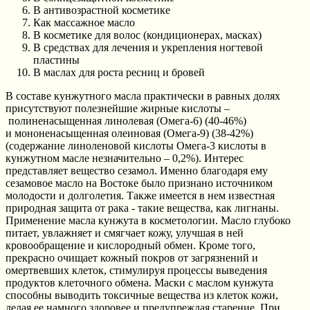
В антивозрастной косметике
Как массажное масло
В косметике для волос (кондиционерах, масках)
В средствах для лечения и укрепления ногтевой
пластины
В маслах для роста ресниц и бровей
В составе кунжутного масла практически в равных долях
присутствуют полезнейшие жирные кислоты –
полиненасыщенная линолевая (Омега-6) (40-46%)
и мононенасыщенная олеиновая (Омега-9) (38-42%)
(содержание линоленовой кислоты Омега-3 кислоты в
кунжутном масле незначительно – 0,2%). Интерес
представляет вещество сезамол. Именно благодаря ему
сезамовое масло на Востоке было признано источником
молодости и долголетия. Также имеется в нем известная
природная защита от рака - такие вещества, как лигнаны.
Применение масла кунжута в косметологии. Масло глубоко
питает, увлажняет и смягчает кожу, улучшая в ней
кровообращение и кислородный обмен. Кроме того,
прекрасно очищает кожный покров от загрязнений и
омертвевших клеток, стимулируя процессы выведения
продуктов клеточного обмена. Маски с маслом кунжута
способны выводить токсичные вещества из клеток кожи,
делая ее намного здоровее и предупреждая старение. При