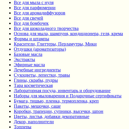
Все для мыла с нуля
Все для парфюмерии
Все для аромадиффузоров
Все для свечей
Все для бомбочек
Все для шоколадного творчества
Основа для мыла, шампуня, кондиционера, геля, крема
Формы и штампы
Красители, Глиттеры, Перламутры, Мики
Отдушки (ароматизаторы)
Базовые масла
Экстракты
Эфирные масла
Лечебные ингредиенты
Сухоцветы, лепестки, травы
Глины, скрабы, пудры
Тара косметическая
Лабораторная посуда, инвентарь и оборудование
Наборы для мыловарения и Подарочные сертификаты
Бумага, тишью, пленка, термопленка, креп
Пакеты, мешочки, саше
Коробки, трапеции, супники, высечки, шпон
Цветы, листья, добавки декоративные
Декор, наполнители
Топперы