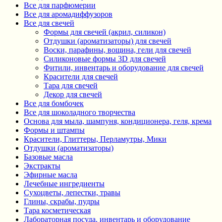
Все для парфюмерии
Все для аромадиффузоров
Все для свечей
Формы для свечей (акрил, силикон)
Отдушки (ароматизаторы) для свечей
Воски, парафины, вощина, гели для свечей
Силиконовые формы 3D для свечей
Фитили, инвентарь и оборудование для свечей
Красители для свечей
Тара для свечей
Декор для свечей
Все для бомбочек
Все для шоколадного творчества
Основа для мыла, шампуня, кондиционера, геля, крема
Формы и штампы
Красители, Глиттеры, Перламутры, Мики
Отдушки (ароматизаторы)
Базовые масла
Экстракты
Эфирные масла
Лечебные ингредиенты
Сухоцветы, лепестки, травы
Глины, скрабы, пудры
Тара косметическая
Лабораторная посуда, инвентарь и оборудование