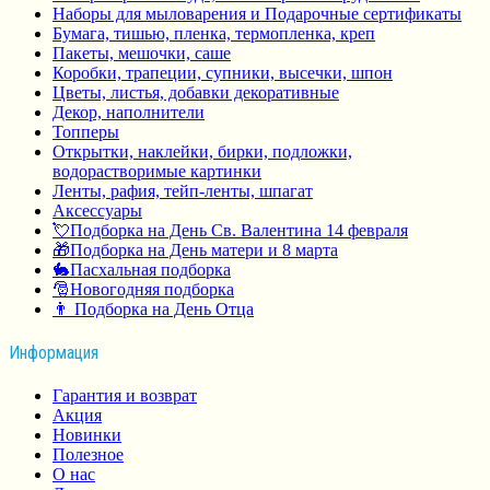
Наборы для мыловарения и Подарочные сертификаты
Бумага, тишью, пленка, термопленка, креп
Пакеты, мешочки, саше
Коробки, трапеции, супники, высечки, шпон
Цветы, листья, добавки декоративные
Декор, наполнители
Топперы
Открытки, наклейки, бирки, подложки,
водорастворимые картинки
Ленты, рафия, тейп-ленты, шпагат
Аксессуары
💘Подборка на День Св. Валентина 14 февраля
🎁Подборка на День матери и 8 марта
🐇Пасхальная подборка
🎅Новогодняя подборка
👨 Подборка на День Отца
Информация
Гарантия и возврат
Акция
Новинки
Полезное
О нас