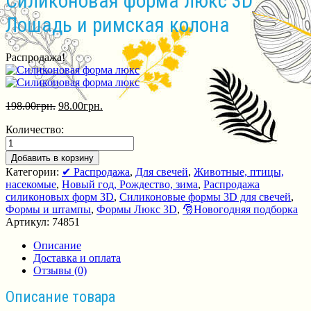
Силиконовая форма люкс 3D
Лошадь и римская колона
Распродажа!
198.00
грн.
98.00
грн.
Количество:
Добавить в корзину
Категории:
✔ Распродажа
,
Для свечей
,
Животные, птицы,
насекомые
,
Новый год, Рождество, зима
,
Распродажа
силиконовых форм 3D
,
Силиконовые формы 3D для свечей
,
Формы и штампы
,
Формы Люкс 3D
,
🎅Новогодняя подборка
Артикул:
74851
Описание
Доставка и оплата
Отзывы (0)
Описание товара