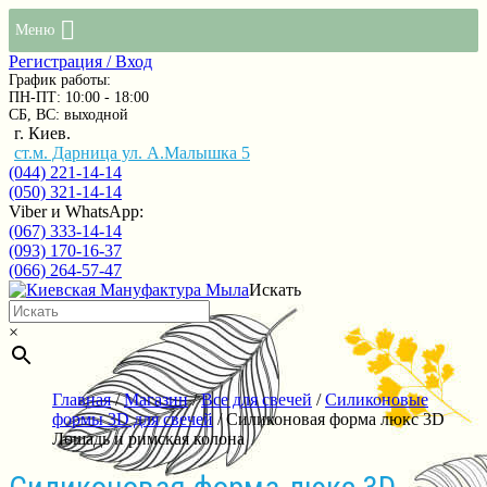
Меню
Регистрация / Вход
График работы:
ПН-ПТ: 10:00 - 18:00
СБ, ВС: выходной
г. Киев.
ст.м. Дарница ул. А.Малышка 5
(044) 221-14-14
(050) 321-14-14
Viber и WhatsApp:
(067) 333-14-14
(093) 170-16-37
(066) 264-57-47
Искать
×
Главная
/
Магазин
/
Все для свечей
/
Силиконовые
формы 3D для свечей
/ Силиконовая форма люкс 3D
Лошадь и римская колона