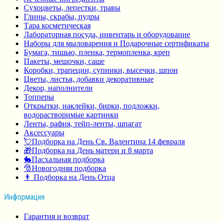
Сухоцветы, лепестки, травы
Глины, скрабы, пудры
Тара косметическая
Лабораторная посуда, инвентарь и оборудование
Наборы для мыловарения и Подарочные сертификаты
Бумага, тишью, пленка, термопленка, креп
Пакеты, мешочки, саше
Коробки, трапеции, супники, высечки, шпон
Цветы, листья, добавки декоративные
Декор, наполнители
Топперы
Открытки, наклейки, бирки, подложки,
водорастворимые картинки
Ленты, рафия, тейп-ленты, шпагат
Аксессуары
💘Подборка на День Св. Валентина 14 февраля
🎁Подборка на День матери и 8 марта
🐇Пасхальная подборка
🎅Новогодняя подборка
👨 Подборка на День Отца
Информация
Гарантия и возврат