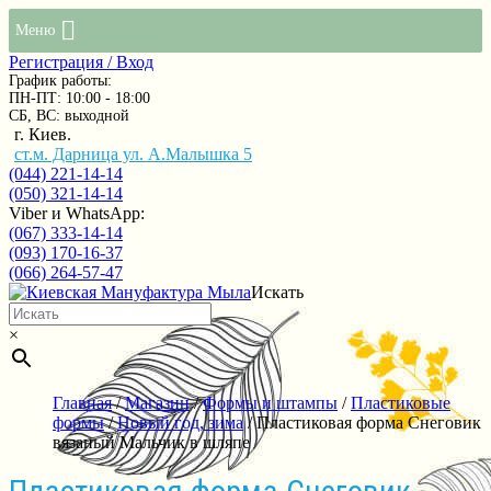
Меню
Регистрация / Вход
График работы:
ПН-ПТ: 10:00 - 18:00
СБ, ВС: выходной
г. Киев.
ст.м. Дарница ул. А.Малышка 5
(044) 221-14-14
(050) 321-14-14
Viber и WhatsApp:
(067) 333-14-14
(093) 170-16-37
(066) 264-57-47
Искать
×
Главная
/
Магазин
/
Формы и штампы
/
Пластиковые
формы
/
Новый год, зима
/ Пластиковая форма Снеговик
вязаный Мальчик в шляпе