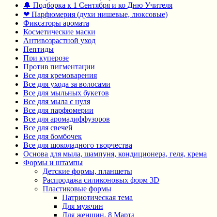
🔔 Подборка к 1 Сентября и ко Дню Учителя
❤ Парфюмерия (духи нишевые, люксовые)
Фиксаторы аромата
Косметические маски
Антивозрастной уход
Пептиды
При куперозе
Против пигментации
Все для кремоварения
Все для ухода за волосами
Все для мыльных букетов
Все для мыла с нуля
Все для парфюмерии
Все для аромадиффузоров
Все для свечей
Все для бомбочек
Все для шоколадного творчества
Основа для мыла, шампуня, кондиционера, геля, крема
Формы и штампы
Детские формы, планшеты
Распродажа силиконовых форм 3D
Пластиковые формы
Патриотическая тема
Для мужчин
Для женщин, 8 Марта