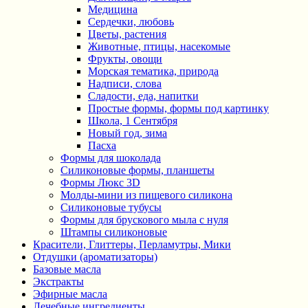
Медицина
Сердечки, любовь
Цветы, растения
Животные, птицы, насекомые
Фрукты, овощи
Морская тематика, природа
Надписи, слова
Сладости, еда, напитки
Простые формы, формы под картинку
Школа, 1 Сентября
Новый год, зима
Пасха
Формы для шоколада
Силиконовые формы, планшеты
Формы Люкс 3D
Молды-мини из пищевого силикона
Силиконовые тубусы
Формы для брускового мыла с нуля
Штампы силиконовые
Красители, Глиттеры, Перламутры, Мики
Отдушки (ароматизаторы)
Базовые масла
Экстракты
Эфирные масла
Лечебные ингредиенты