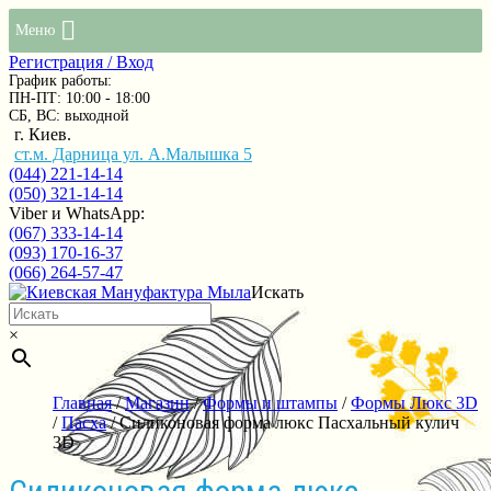
Меню
Регистрация / Вход
График работы:
ПН-ПТ: 10:00 - 18:00
СБ, ВС: выходной
г. Киев.
ст.м. Дарница ул. А.Малышка 5
(044) 221-14-14
(050) 321-14-14
Viber и WhatsApp:
(067) 333-14-14
(093) 170-16-37
(066) 264-57-47
Искать
×
Главная
/
Магазин
/
Формы и штампы
/
Формы Люкс 3D
/
Пасха
/ Силиконовая форма люкс Пасхальный кулич
3D