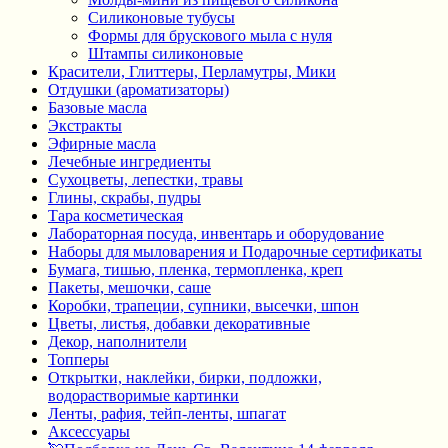
Силиконовые тубусы
Формы для брускового мыла с нуля
Штампы силиконовые
Красители, Глиттеры, Перламутры, Мики
Отдушки (ароматизаторы)
Базовые масла
Экстракты
Эфирные масла
Лечебные ингредиенты
Сухоцветы, лепестки, травы
Глины, скрабы, пудры
Тара косметическая
Лабораторная посуда, инвентарь и оборудование
Наборы для мыловарения и Подарочные сертификаты
Бумага, тишью, пленка, термопленка, креп
Пакеты, мешочки, саше
Коробки, трапеции, супники, высечки, шпон
Цветы, листья, добавки декоративные
Декор, наполнители
Топперы
Открытки, наклейки, бирки, подложки,
водорастворимые картинки
Ленты, рафия, тейп-ленты, шпагат
Аксессуары