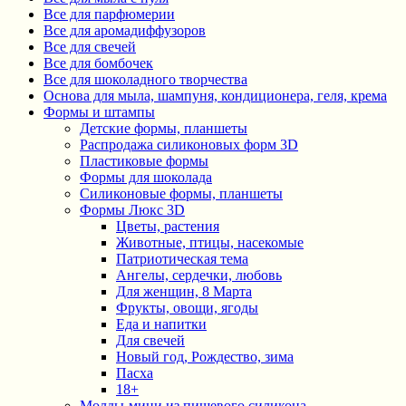
Все для парфюмерии
Все для аромадиффузоров
Все для свечей
Все для бомбочек
Все для шоколадного творчества
Основа для мыла, шампуня, кондиционера, геля, крема
Формы и штампы
Детские формы, планшеты
Распродажа силиконовых форм 3D
Пластиковые формы
Формы для шоколада
Силиконовые формы, планшеты
Формы Люкс 3D
Цветы, растения
Животные, птицы, насекомые
Патриотическая тема
Ангелы, сердечки, любовь
Для женщин, 8 Марта
Фрукты, овощи, ягоды
Еда и напитки
Для свечей
Новый год, Рождество, зима
Пасха
18+
Молды-мини из пищевого силикона