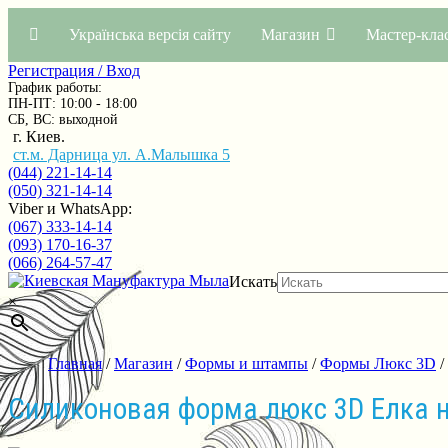
Українська версія сайту
Магазин
Мастер-кла
Регистрация / Вход
График работы:
ПН-ПТ: 10:00 - 18:00
СБ, ВС: выходной
г. Киев.
ст.м. Дарница ул. А.Малышка 5
(044) 221-14-14
(050) 321-14-14
Viber и WhatsApp:
(067) 333-14-14
(093) 170-16-37
(066) 264-57-47
Искать
×
Главная
/
Магазин
/
Формы и штампы
/
Формы Люкс 3D
/
Силиконовая форма люкс 3D Елка н