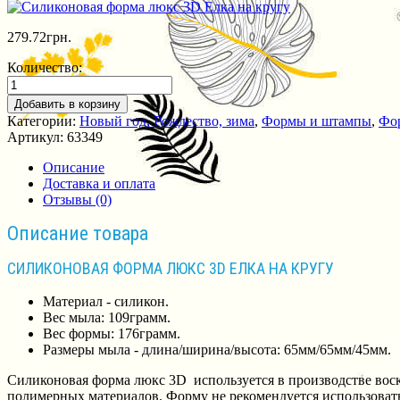
279.72
грн.
Количество:
Добавить в корзину
Категории:
Новый год, Рождество, зима
,
Формы и штампы
,
Фо
Артикул:
63349
Описание
Доставка и оплата
Отзывы (0)
Описание товара
СИЛИКОНОВАЯ ФОРМА ЛЮКС 3D ЕЛКА НА КРУГУ
Материал - силикон.
Вес мыла: 109грамм.
Вес формы: 176грамм.
Размеры мыла - длина/ширина/высота: 65мм/65мм/45мм.
Силиконовая форма люкс 3D используется в производстве воск
полимерных материалов. Форму не рекомендуется использовать 