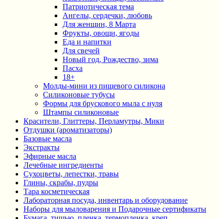
Патриотическая тема
Ангелы, сердечки, любовь
Для женщин, 8 Марта
Фрукты, овощи, ягоды
Еда и напитки
Для свечей
Новый год, Рождество, зима
Пасха
18+
Молды-мини из пищевого силикона
Силиконовые тубусы
Формы для брускового мыла с нуля
Штампы силиконовые
Красители, Глиттеры, Перламутры, Мики
Отдушки (ароматизаторы)
Базовые масла
Экстракты
Эфирные масла
Лечебные ингредиенты
Сухоцветы, лепестки, травы
Глины, скрабы, пудры
Тара косметическая
Лабораторная посуда, инвентарь и оборудование
Наборы для мыловарения и Подарочные сертификаты
Бумага, тишью, пленка, термопленка, креп