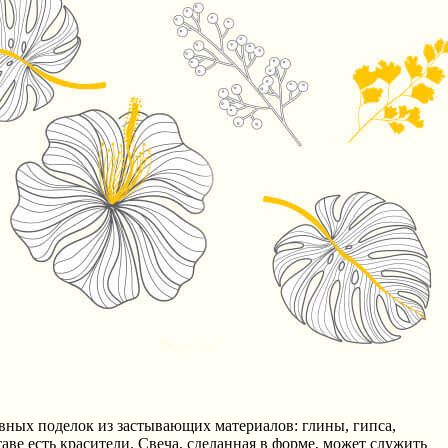
вных поделок из застывающих материалов: глины, гипса,
ве есть красители. Свеча, сделанная в форме, может служить