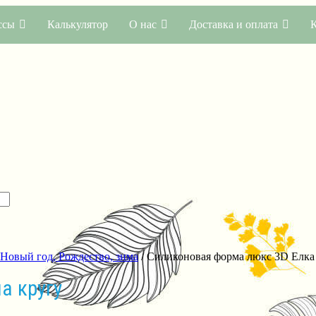
ссы
Калькулятор
О нас
Доставка и оплата
Новый год, Рождество, зима
/ Силиконовая форма люкс 3D Елка 
а кругу