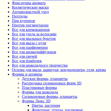
Фиксаторы аромата
Косметические маски
Антивозрастной уход
Пептиды
При куперозе
Против пигментации
Все для кремоварения
Все для ухода за волосами
Все для мыльных букетов
Все для мыла с нуля
Все для парфюмерии
Все для аромадиффузоров
Все для свечей
Все для бомбочек
Все для шоколадного творчества
Основа для мыла, шампуня, кондиционера, геля, крема
Формы и штампы
Детские формы, планшеты
Распродажа силиконовых форм 3D
Пластиковые формы
Формы для шоколада
Силиконовые формы, планшеты
Формы Люкс 3D
Цветы, растения
Животные, птицы, насекомые