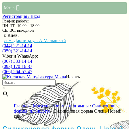
Меню
Регистрация / Вход
График работы:
ПН-ПТ: 10:00 - 18:00
СБ, ВС: выходной
г. Киев.
ст.м. Дарница ул. А.Малышка 5
(044) 221-14-14
(050) 321-14-14
Viber и WhatsApp:
(067) 333-14-14
(093) 170-16-37
(066) 264-57-47
Искать
×
Главная
/
Магазин
/
Формы и штампы
/
Силиконовые
формы, планшеты
/ Силиконовая форма Олень Новый
год