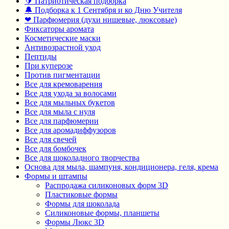
🔰 Патриотическая подборка
🔔 Подборка к 1 Сентября и ко Дню Учителя
❤ Парфюмерия (духи нишевые, люксовые)
Фиксаторы аромата
Косметические маски
Антивозрастной уход
Пептиды
При куперозе
Против пигментации
Все для кремоварения
Все для ухода за волосами
Все для мыльных букетов
Все для мыла с нуля
Все для парфюмерии
Все для аромадиффузоров
Все для свечей
Все для бомбочек
Все для шоколадного творчества
Основа для мыла, шампуня, кондиционера, геля, крема
Формы и штампы
Распродажа силиконовых форм 3D
Пластиковые формы
Формы для шоколада
Силиконовые формы, планшеты
Формы Люкс 3D