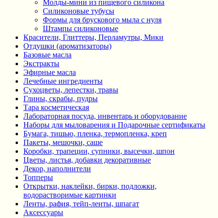
Молды-мини из пищевого силикона
Силиконовые тубусы
Формы для брускового мыла с нуля
Штампы силиконовые
Красители, Глиттеры, Перламутры, Мики
Отдушки (ароматизаторы)
Базовые масла
Экстракты
Эфирные масла
Лечебные ингредиенты
Сухоцветы, лепестки, травы
Глины, скрабы, пудры
Тара косметическая
Лабораторная посуда, инвентарь и оборудование
Наборы для мыловарения и Подарочные сертификаты
Бумага, тишью, пленка, термопленка, креп
Пакеты, мешочки, саше
Коробки, трапеции, супники, высечки, шпон
Цветы, листья, добавки декоративные
Декор, наполнители
Топперы
Открытки, наклейки, бирки, подложки,
водорастворимые картинки
Ленты, рафия, тейп-ленты, шпагат
Аксессуары