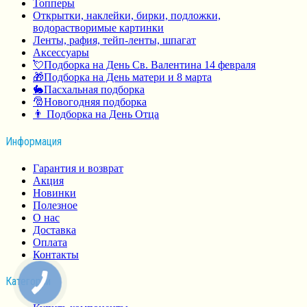
Топперы
Открытки, наклейки, бирки, подложки,
водорастворимые картинки
Ленты, рафия, тейп-ленты, шпагат
Аксессуары
💘Подборка на День Св. Валентина 14 февраля
🎁Подборка на День матери и 8 марта
🐇Пасхальная подборка
🎅Новогодняя подборка
👨 Подборка на День Отца
Информация
Гарантия и возврат
Акция
Новинки
Полезное
О нас
Доставка
Оплата
Контакты
Категории