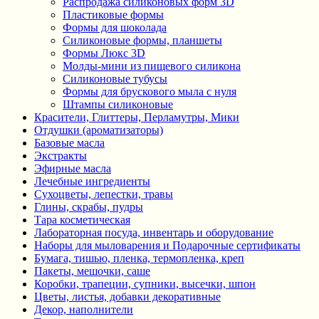
Распродажа силиконовых форм 3D
Пластиковые формы
Формы для шоколада
Силиконовые формы, планшеты
Формы Люкс 3D
Молды-мини из пищевого силикона
Силиконовые тубусы
Формы для брускового мыла с нуля
Штампы силиконовые
Красители, Глиттеры, Перламутры, Мики
Отдушки (ароматизаторы)
Базовые масла
Экстракты
Эфирные масла
Лечебные ингредиенты
Сухоцветы, лепестки, травы
Глины, скрабы, пудры
Тара косметическая
Лабораторная посуда, инвентарь и оборудование
Наборы для мыловарения и Подарочные сертификаты
Бумага, тишью, пленка, термопленка, креп
Пакеты, мешочки, саше
Коробки, трапеции, супники, высечки, шпон
Цветы, листья, добавки декоративные
Декор, наполнители