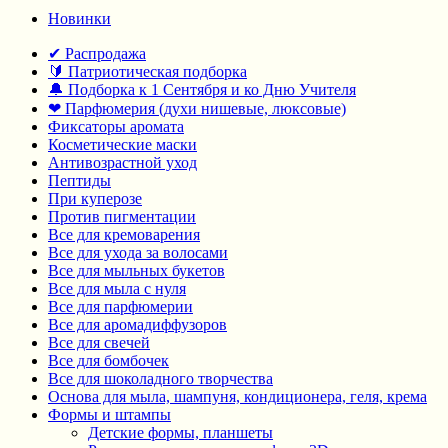
Новинки
✔ Распродажа
🔰 Патриотическая подборка
🔔 Подборка к 1 Сентября и ко Дню Учителя
❤ Парфюмерия (духи нишевые, люксовые)
Фиксаторы аромата
Косметические маски
Антивозрастной уход
Пептиды
При куперозе
Против пигментации
Все для кремоварения
Все для ухода за волосами
Все для мыльных букетов
Все для мыла с нуля
Все для парфюмерии
Все для аромадиффузоров
Все для свечей
Все для бомбочек
Все для шоколадного творчества
Основа для мыла, шампуня, кондиционера, геля, крема
Формы и штампы
Детские формы, планшеты