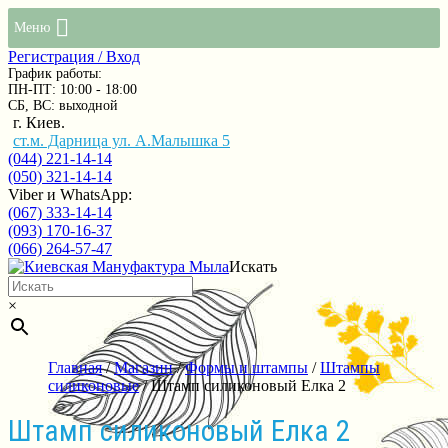
Меню
Регистрация / Вход
График работы:
ПН-ПТ: 10:00 - 18:00
СБ, ВС: выходной
г. Киев.
ст.м. Дарница ул. А.Малышка 5
(044) 221-14-14
(050) 321-14-14
Viber и WhatsApp:
(067) 333-14-14
(093) 170-16-37
(066) 264-57-47
Искать
×
Главная
/
Магазин
/
Формы и штампы
/
Штампы
силиконовые
/ Штамп силиконовый Елка 2
Штамп силиконовый Елка 2