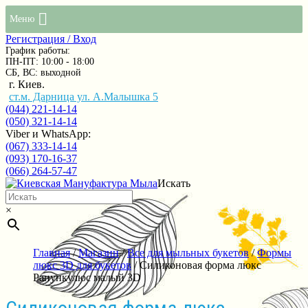
Меню
Регистрация / Вход
График работы:
ПН-ПТ: 10:00 - 18:00
СБ, ВС: выходной
г. Киев.
ст.м. Дарница ул. А.Малышка 5
(044) 221-14-14
(050) 321-14-14
Viber и WhatsApp:
(067) 333-14-14
(093) 170-16-37
(066) 264-57-47
Искать
×
Главная
/
Магазин
/
Все для мыльных букетов
/
Формы
люкс 3D для букетов
/ Силиконовая форма люкс
Ранункулюс малый 3D