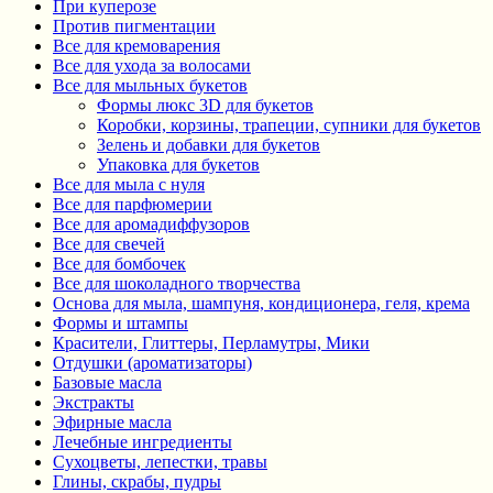
При куперозе
Против пигментации
Все для кремоварения
Все для ухода за волосами
Все для мыльных букетов
Формы люкс 3D для букетов
Коробки, корзины, трапеции, супники для букетов
Зелень и добавки для букетов
Упаковка для букетов
Все для мыла с нуля
Все для парфюмерии
Все для аромадиффузоров
Все для свечей
Все для бомбочек
Все для шоколадного творчества
Основа для мыла, шампуня, кондиционера, геля, крема
Формы и штампы
Красители, Глиттеры, Перламутры, Мики
Отдушки (ароматизаторы)
Базовые масла
Экстракты
Эфирные масла
Лечебные ингредиенты
Сухоцветы, лепестки, травы
Глины, скрабы, пудры