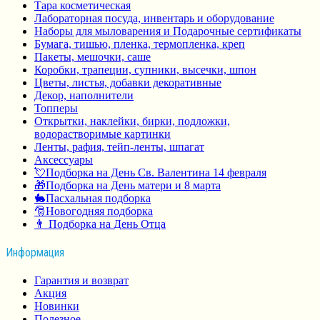
Тара косметическая
Лабораторная посуда, инвентарь и оборудование
Наборы для мыловарения и Подарочные сертификаты
Бумага, тишью, пленка, термопленка, креп
Пакеты, мешочки, саше
Коробки, трапеции, супники, высечки, шпон
Цветы, листья, добавки декоративные
Декор, наполнители
Топперы
Открытки, наклейки, бирки, подложки,
водорастворимые картинки
Ленты, рафия, тейп-ленты, шпагат
Аксессуары
💘Подборка на День Св. Валентина 14 февраля
🎁Подборка на День матери и 8 марта
🐇Пасхальная подборка
🎅Новогодняя подборка
👨 Подборка на День Отца
Информация
Гарантия и возврат
Акция
Новинки
Полезное