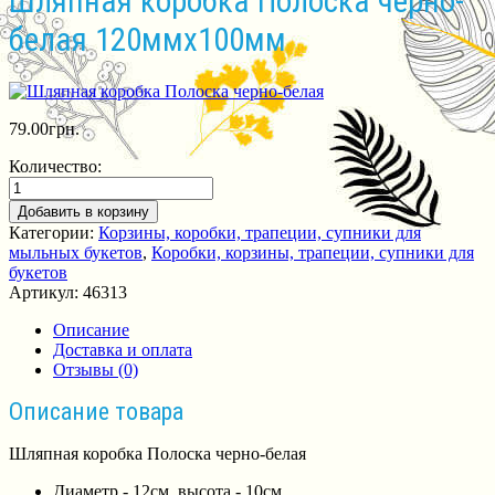
Шляпная коробка Полоска черно-
белая 120ммх100мм
79.00
грн.
Количество:
Добавить в корзину
Категории:
Корзины, коробки, трапеции, супники для
мыльных букетов
,
Коробки, корзины, трапеции, супники для
букетов
Артикул:
46313
Описание
Доставка и оплата
Отзывы (0)
Описание товара
Шляпная коробка Полоска черно-белая
Диаметр - 12см, высота - 10см.