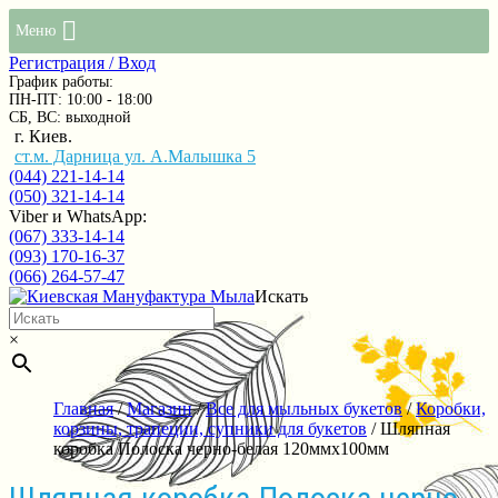
Меню
Регистрация / Вход
График работы:
ПН-ПТ: 10:00 - 18:00
СБ, ВС: выходной
г. Киев.
ст.м. Дарница ул. А.Малышка 5
(044) 221-14-14
(050) 321-14-14
Viber и WhatsApp:
(067) 333-14-14
(093) 170-16-37
(066) 264-57-47
Искать
×
Главная
/
Магазин
/
Все для мыльных букетов
/
Коробки,
корзины, трапеции, супники для букетов
/ Шляпная
коробка Полоска черно-белая 120ммх100мм