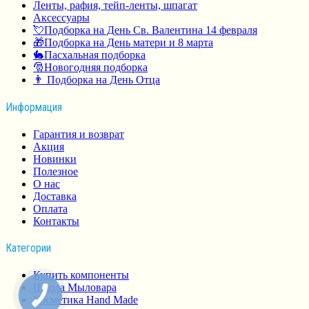
Ленты, рафия, тейп-ленты, шпагат
Аксессуары
💘Подборка на День Св. Валентина 14 февраля
🎁Подборка на День матери и 8 марта
🐇Пасхальная подборка
🎅Новогодняя подборка
👨 Подборка на День Отца
Информация
Гарантия и возврат
Акция
Новинки
Полезное
О нас
Доставка
Оплата
Контакты
Категории
Купить компоненты
Школа Мыловара
Косметика Hand Made