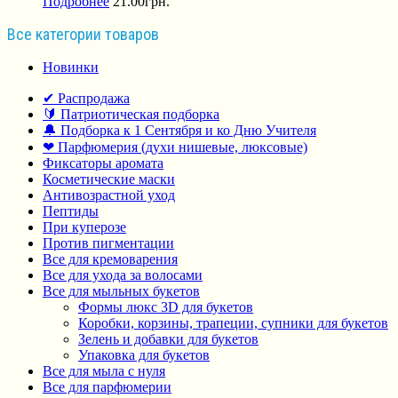
Подробнее
21.00
грн.
Все категории товаров
Новинки
✔ Распродажа
🔰 Патриотическая подборка
🔔 Подборка к 1 Сентября и ко Дню Учителя
❤ Парфюмерия (духи нишевые, люксовые)
Фиксаторы аромата
Косметические маски
Антивозрастной уход
Пептиды
При куперозе
Против пигментации
Все для кремоварения
Все для ухода за волосами
Все для мыльных букетов
Формы люкс 3D для букетов
Коробки, корзины, трапеции, супники для букетов
Зелень и добавки для букетов
Упаковка для букетов
Все для мыла с нуля
Все для парфюмерии