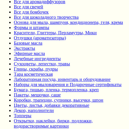
Все для аромадиффузоров
Все для свечей
Все для бомбочек
Все для шоколадного творчества
Основа для мыла, шампуня, кондиционера, геля, крема
Формы и штампы
Красители, Глиттеры, Перламутры, Мики
Отдушки (ароматизаторы)
Базовые масла
Экстракты
Эфирные масла
Лечебные ингредиенты
Сухоцветы, лепестки, травы
Глины, скрабы, пудры
Тара косметическая
Лабораторная посуда, инвентарь и оборудование
Наборы для мыловарения и Подарочные сертификаты
Бумага, тишью, пленка, термопленка, креп
Пакеты, мешочки, саше
Коробки, трапеции, супники, высечки, шпон
Цветы, листья, добавки декоративные
Декор, наполнители
Топперы
Открытки, наклейки, бирки, подложки,
водорастворимые картинки