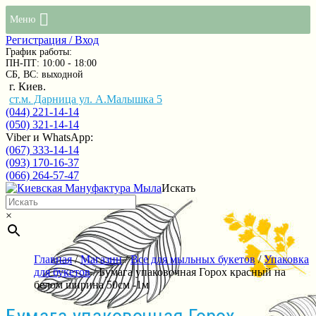
Меню
Регистрация / Вход
График работы:
ПН-ПТ: 10:00 - 18:00
СБ, ВС: выходной
г. Киев.
ст.м. Дарница ул. А.Малышка 5
(044) 221-14-14
(050) 321-14-14
Viber и WhatsApp:
(067) 333-14-14
(093) 170-16-37
(066) 264-57-47
Искать
×
Главная
/
Магазин
/
Все для мыльных букетов
/
Упаковка
для букетов
/ Бумага упаковочная Горох красный на
белом ширина 50см -1м