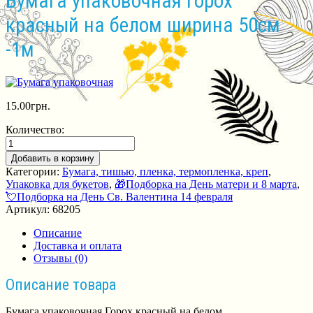
Бумага упаковочная Горох
красный на белом ширина 50см
-1м
15.00
грн.
Количество:
Добавить в корзину
Категории:
Бумага, тишью, пленка, термопленка, креп
,
Упаковка для букетов
,
🎁Подборка на День матери и 8 марта
,
💘Подборка на День Св. Валентина 14 февраля
Артикул:
68205
Описание
Доставка и оплата
Отзывы (0)
Описание товара
Бумага упаковочная Горох красный на белом