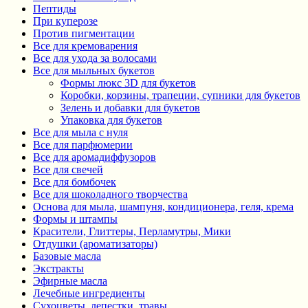
Пептиды
При куперозе
Против пигментации
Все для кремоварения
Все для ухода за волосами
Все для мыльных букетов
Формы люкс 3D для букетов
Коробки, корзины, трапеции, супники для букетов
Зелень и добавки для букетов
Упаковка для букетов
Все для мыла с нуля
Все для парфюмерии
Все для аромадиффузоров
Все для свечей
Все для бомбочек
Все для шоколадного творчества
Основа для мыла, шампуня, кондиционера, геля, крема
Формы и штампы
Красители, Глиттеры, Перламутры, Мики
Отдушки (ароматизаторы)
Базовые масла
Экстракты
Эфирные масла
Лечебные ингредиенты
Сухоцветы, лепестки, травы