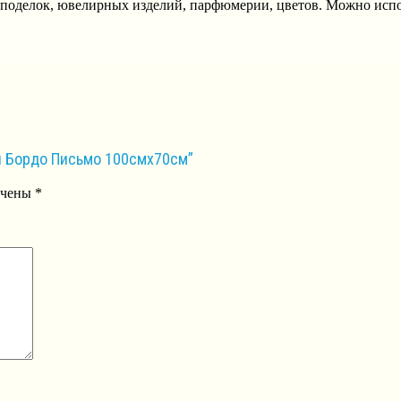
 поделок, ювелирных изделий, парфюмерии, цветов. Можно испол
ая Бордо Письмо 100смх70см”
ечены
*