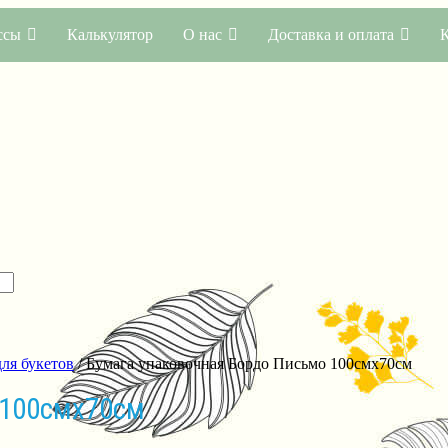
ссы
Калькулятор
О нас
Доставка и оплата
ля букетов
/ Бумага упаковочная Бордо Письмо 100смх70см
 100смх70см