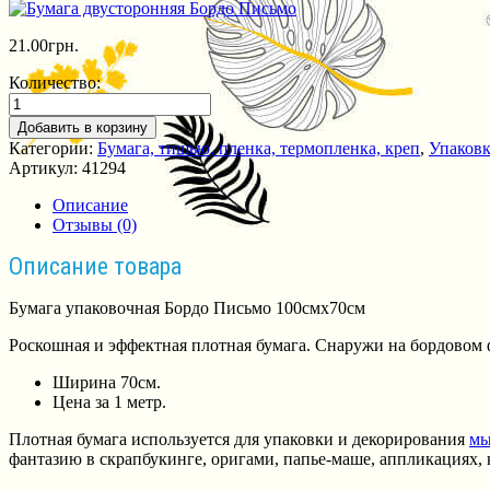
21.00
грн.
Количество:
Добавить в корзину
Категории:
Бумага, тишью, пленка, термопленка, креп
,
Упаковк
Артикул:
41294
Описание
Отзывы (0)
Описание товара
Бумага упаковочная Бордо Письмо 100смх70см
Роскошная и эффектная плотная бумага. Снаружи на бордовом 
Ширина 70см.
Цена за 1 метр.
Плотная бумага используется для упаковки и декорирования
мы
фантазию в скрапбукинге, оригами, папье-маше, аппликациях, к