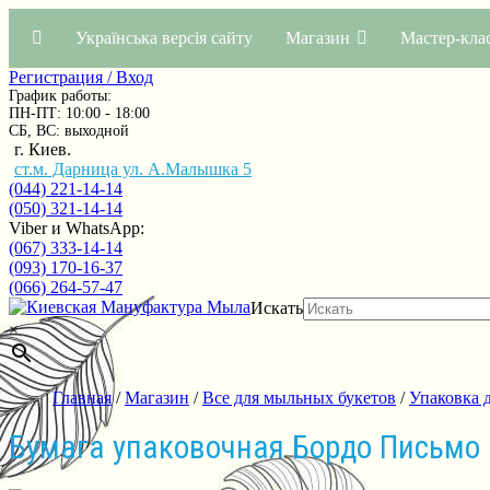
Українська версія сайту
Магазин
Мастер-кла
Регистрация / Вход
График работы:
ПН-ПТ: 10:00 - 18:00
СБ, ВС: выходной
г. Киев.
ст.м. Дарница ул. А.Малышка 5
(044) 221-14-14
(050) 321-14-14
Viber и WhatsApp:
(067) 333-14-14
(093) 170-16-37
(066) 264-57-47
Искать
×
Главная
/
Магазин
/
Все для мыльных букетов
/
Упаковка д
Бумага упаковочная Бордо Письмо