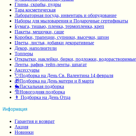
Глины, скрабы, пудры
Тара косметическая
Лабораторная посуда, инвентарь и оборудование
Наборы для мыловарения и Подарочные сертификаты
Бумага, тишью, пленка, термопленка, креп
Пакеты, мешочки, саше
Коробки, трапеции, супники, высечки, шпон
Цветы, листья, добавки декоративные
Декор, наполнители
Топперы
Открытки, наклейки, бирки, подложки, водорастворимые
Ленты, рафия, тейп-ленты, шпагат
Аксессуары
💘Подборка на День Св. Валентина 14 февраля
🎁Подборка на День матери и 8 марта
🐇Пасхальная подборка
🎅Новогодняя подборка
👨 Подборка на День Отца
Информация
Гарантия и возврат
Акция
Новинки