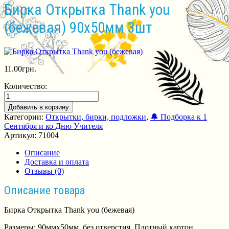
Бирка Открытка Thank you
(бежевая) 90х50мм 3шт
11.00
грн.
Количество:
Добавить в корзину
Категории:
Открытки, бирки, подложки
,
🔔 Подборка к 1
Сентября и ко Дню Учителя
Артикул:
71004
Описание
Доставка и оплата
Отзывы (0)
Описание товара
Бирка Открытка Thank you (бежевая)
Размеры: 90ммх50мм, без отверстия. Плотный картон.