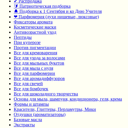
✔ Распродажа
🔰 Патриотическая подборка
🔔 Подборка к 1 Сентября и ко Дню Учителя
❤ Парфюмерия (духи нишевые, люксовые)
Фиксаторы аромата
Косметические маски
Антивозрастной уход
Пептиды
При куперозе
Против пигментации
Все для кремоварения
Все для ухода за волосами
Все для мыльных букетов
Все для мыла с нуля
Все для парфюмерии
Все для аромадиффузоров
Все для свечей
Все для бомбочек
Все для шоколадного творчества
Основа для мыла, шампуня, кондиционера, геля, крема
Формы и штампы
Красители, Глиттеры, Перламутры, Мики
Отдушки (ароматизаторы)
Базовые масла
Экстракты