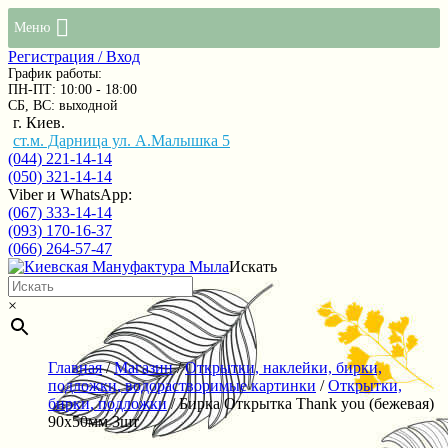
Меню
Регистрация / Вход
График работы:
ПН-ПТ: 10:00 - 18:00
СБ, ВС: выходной
г. Киев.
ст.м. Дарница ул. А.Малышка 5
(044) 221-14-14
(050) 321-14-14
Viber и WhatsApp:
(067) 333-14-14
(093) 170-16-37
(066) 264-57-47
Искать
×
Главная
/
Магазин
/
Открытки, наклейки, бирки,
подложки, водорастворимые картинки
/
Открытки,
бирки, подложки
/ Бирка Открытка Thank you (бежевая)
90х50мм 3шт