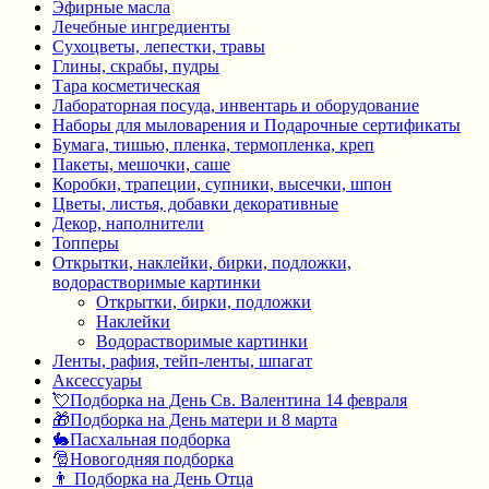
Эфирные масла
Лечебные ингредиенты
Сухоцветы, лепестки, травы
Глины, скрабы, пудры
Тара косметическая
Лабораторная посуда, инвентарь и оборудование
Наборы для мыловарения и Подарочные сертификаты
Бумага, тишью, пленка, термопленка, креп
Пакеты, мешочки, саше
Коробки, трапеции, супники, высечки, шпон
Цветы, листья, добавки декоративные
Декор, наполнители
Топперы
Открытки, наклейки, бирки, подложки,
водорастворимые картинки
Открытки, бирки, подложки
Наклейки
Водорастворимые картинки
Ленты, рафия, тейп-ленты, шпагат
Аксессуары
💘Подборка на День Св. Валентина 14 февраля
🎁Подборка на День матери и 8 марта
🐇Пасхальная подборка
🎅Новогодняя подборка
👨 Подборка на День Отца