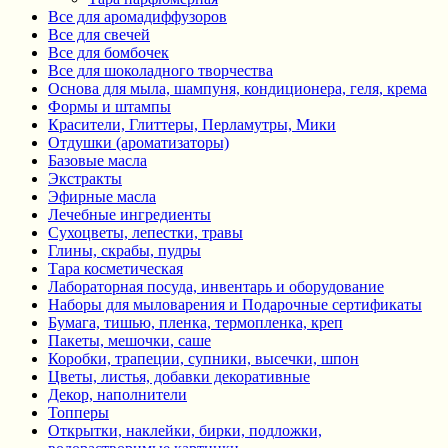
Все для аромадиффузоров
Все для свечей
Все для бомбочек
Все для шоколадного творчества
Основа для мыла, шампуня, кондиционера, геля, крема
Формы и штампы
Красители, Глиттеры, Перламутры, Мики
Отдушки (ароматизаторы)
Базовые масла
Экстракты
Эфирные масла
Лечебные ингредиенты
Сухоцветы, лепестки, травы
Глины, скрабы, пудры
Тара косметическая
Лабораторная посуда, инвентарь и оборудование
Наборы для мыловарения и Подарочные сертификаты
Бумага, тишью, пленка, термопленка, креп
Пакеты, мешочки, саше
Коробки, трапеции, супники, высечки, шпон
Цветы, листья, добавки декоративные
Декор, наполнители
Топперы
Открытки, наклейки, бирки, подложки,