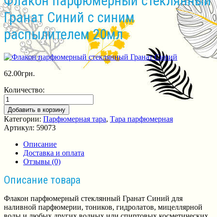
Флакон парфюмерный стеклянный
Гранат Синий с синим
распылителем 20мл
62.00
грн.
Количество:
Добавить в корзину
Категории:
Парфюмерная тара
,
Тара парфюмерная
Артикул:
59073
Описание
Доставка и оплата
Отзывы (0)
Описание товара
Флакон парфюмерный стеклянный Гранат Синий для
наливной парфюмерии, тоников, гидролатов, мицеллярной
воды и любых других водных или спиртовых косметических