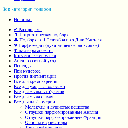
Все категории товаров
Новинки
✔ Распродажа
🔰 Патриотическая подборка
🔔 Подборка к 1 Сентября и ко Дню Учителя
❤ Парфюмерия (духи нишевые, люксовые)
Фиксаторы аромата
Косметические маски
Антивозрастной уход
Пептиды
При куперозе
Против пигментации
Все для кремоварения
Все для ухода за волосами
Все для мыльных букетов
Все для мыла с нуля
Все для парфюмерии
Молекулы и душистые вещества
Отдушки парфюмированные Англия
Отдушки парфюмированные Франция
Основы и фиксаторы
Тара парфюмерная