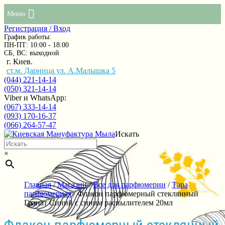
Меню
Регистрация / Вход
График работы:
ПН-ПТ: 10:00 - 18:00
СБ, ВС: выходной
г. Киев.
ст.м. Дарница ул. А.Малышка 5
(044) 221-14-14
(050) 321-14-14
Viber и WhatsApp:
(067) 333-14-14
(093) 170-16-37
(066) 264-57-47
Искать
×
Главная
/
Магазин
/
Все для парфюмерии
/
Тара
парфюмерная
/ Флакон парфюмерный стеклянный
Гранат Синий с синим распылителем 20мл